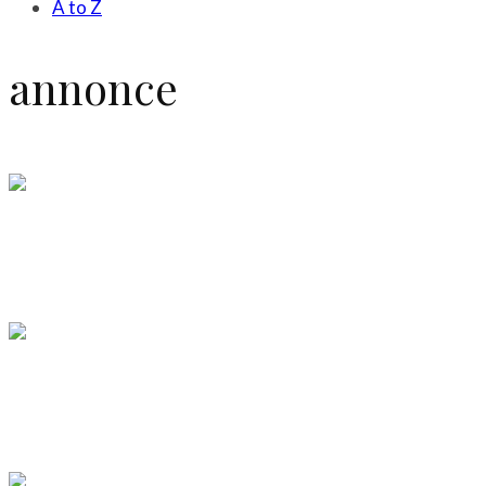
A to Z
annonce
Arkiv
Find et hjem, der passer dine behov i Københav
LÆS MERE
Arkiv
Frisk luft i boligen
LÆS MERE
Arkiv