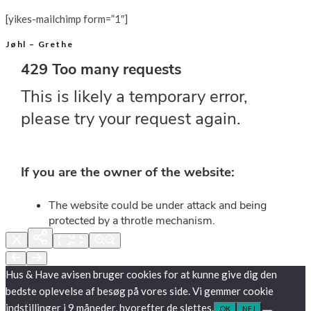
[yikes-mailchimp form=”1″]
Jøhl – Grethe
Hus & Have avisen bruger cookies for at kunne give dig den
bedste oplevelse af besøg på vores side. Vi gemmer cookie
indstillinger i 9 måneder, hvorefter de slettes.
OK
NEJ