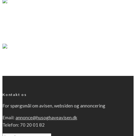
Mundbind kan belast naturen
LÆS MERE
Livsstil
Guide til god håndhygiejne
LÆS MERE
Kontakt os
For spørgsmål om avisen, websiden og annoncering
Email:
annonce@husoghaveavisen.dk
Telefon: 70 20 01 82