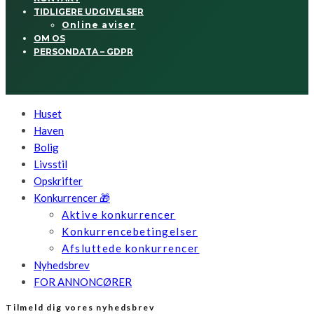
TIDLIGERE UDGIVELSER
Online aviser
OM OS
PERSONDATA – GDPR
Huset
Haven
Bolig
Livsstil
Opskrifter
Konkurrencer 🎁
Aktive konkurrencer
Konkurrencebetingelser
Afsluttede konkurrencer
Nyhedsbrev
FOR ANNONCØRER
Tilmeld dig vores nyhedsbrev