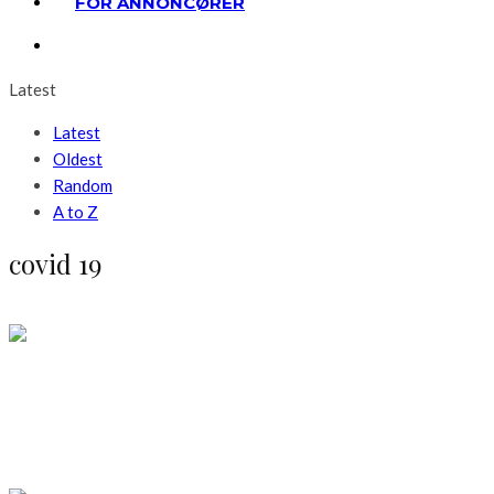
FOR ANNONCØRER
Latest
Latest
Oldest
Random
A to Z
covid 19
Livsstil
Gode råd til livet med Covid-19
LÆS MERE
Livsstil