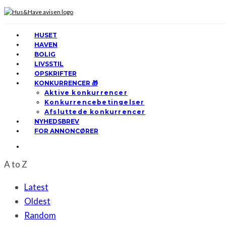
HUSET
HAVEN
BOLIG
LIVSSTIL
OPSKRIFTER
KONKURRENCER 🎁
Aktive konkurrencer
Konkurrencebetingelser
Afsluttede konkurrencer
NYHEDSBREV
FOR ANNONCØRER
A to Z
Latest
Oldest
Random