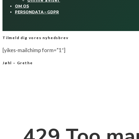
Online aviser
OM OS
PERSONDATA – GDPR
Tilmeld dig vores nyhedsbrev
[yikes-mailchimp form=”1″]
Jøhl – Grethe