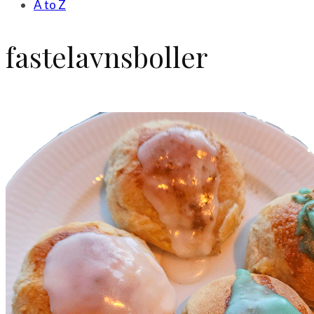
A to Z
fastelavnsboller
Mad & opskrifter