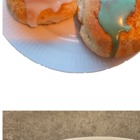
Gammeldags fastelavnsboller fyldt med herlig
LÆS MERE
Mad & opskrifter