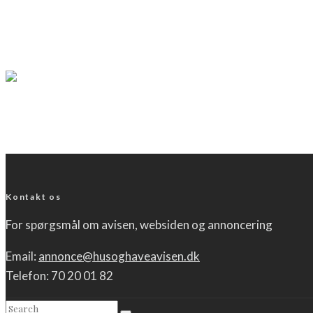
Klassiske fastelavnsboller med wienerdej som all
LÆS MERE
Mad & opskrifter
Nemme fastelavnsboller af vandbakkelser med fl
LÆS MERE
Kontakt os
For spørgsmål om avisen, websiden og annoncering
Email:
annonce@husoghaveavisen.dk
Telefon: 70 20 01 82