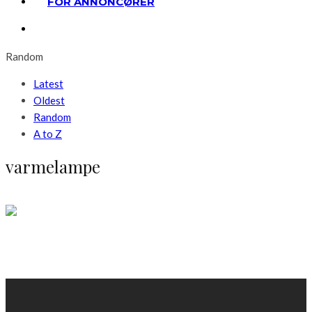
FOR ANNONCØRER
Random
Latest
Oldest
Random
A to Z
varmelampe
Haven
Forlæng sommeren med Solamagic
LÆS MERE