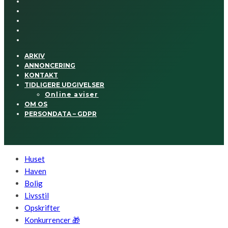
ARKIV
ANNONCERING
KONTAKT
TIDLIGERE UDGIVELSER
Online aviser
OM OS
PERSONDATA – GDPR
Huset
Haven
Bolig
Livsstil
Opskrifter
Konkurrencer 🎁