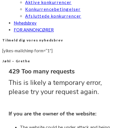
Aktive konkurrencer
Konkurrencebetingelser
Afsluttede konkurrencer
Nyhedsbrev
FOR ANNONCØRER
Tilmeld dig vores nyhedsbrev
[yikes-mailchimp form=”1″]
Jøhl – Grethe