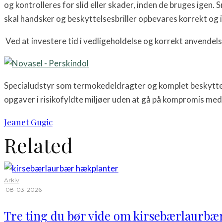
og kontrolleres for slid eller skader, inden de bruges igen
skal handsker og beskyttelsesbriller opbevares korrekt og ins
Ved at investere tid i vedligeholdelse og korrekt anvendels
Specialudstyr som termokedeldragter og komplet beskyttel
opgaver i risikofyldte miljøer uden at gå på kompromis med 
Jeanet Gugic
Related
Arkiv
·
08-03-2026
Tre ting du bør vide om kirsebærlaurbæ