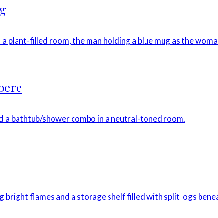
ng
øbere