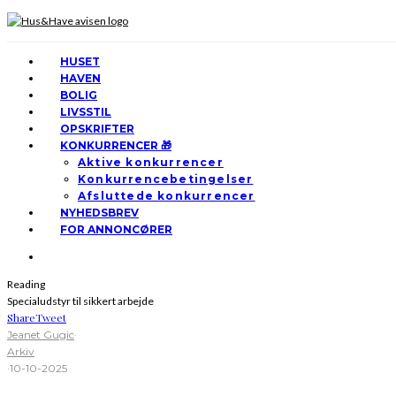
HUSET
HAVEN
BOLIG
LIVSSTIL
OPSKRIFTER
KONKURRENCER 🎁
Aktive konkurrencer
Konkurrencebetingelser
Afsluttede konkurrencer
NYHEDSBREV
FOR ANNONCØRER
Reading
Specialudstyr til sikkert arbejde
Share
Tweet
Jeanet Gugic
·
Arkiv
·
10-10-2025