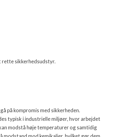
t rette sikkerhedsudstyr.
 at gå på kompromis med sikkerheden.
ypisk i industrielle miljøer, hvor arbejdet
r kan modstå høje temperaturer og samtidig
så modstand mod kemikalier, hvilket gør dem