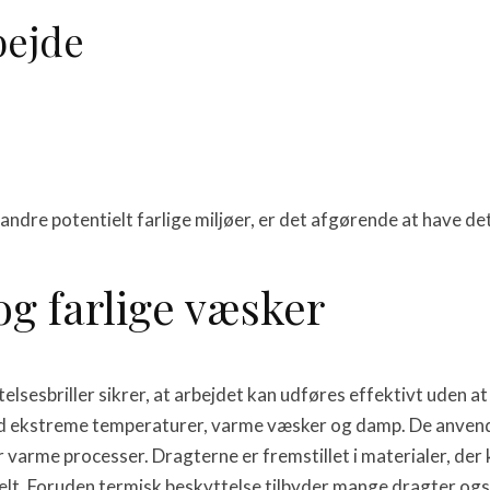
bejde
andre potentielt farlige miljøer, er det afgørende at have de
g farlige væsker
telsesbriller sikrer, at arbejdet kan udføres effektivt uden
 ekstreme temperaturer, varme væsker og damp. De anvendes t
 varme processer. Dragterne er fremstillet i materialer, de
elt. Foruden termisk beskyttelse tilbyder mange dragter og