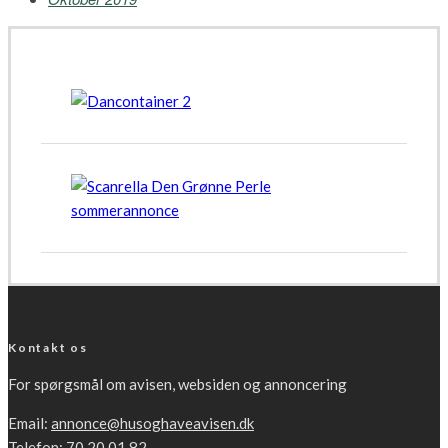
Kontakt os
For spørgsmål om avisen, websiden og annoncering
Email:
annonce@husoghaveavisen.dk
Telefon: 70 20 01 82