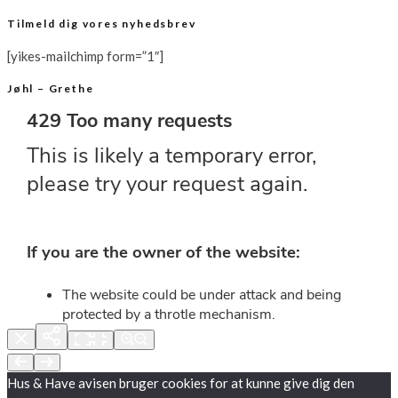
Tilmeld dig vores nyhedsbrev
[yikes-mailchimp form=”1″]
Jøhl – Grethe
Hus & Have avisen bruger cookies for at kunne give dig den