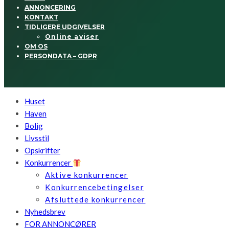
ANNONCERING
KONTAKT
TIDLIGERE UDGIVELSER
Online aviser
OM OS
PERSONDATA – GDPR
Huset
Haven
Bolig
Livsstil
Opskrifter
Konkurrencer
Aktive konkurrencer
Konkurrencebetingelser
Afsluttede konkurrencer
Nyhedsbrev
FOR ANNONCØRER