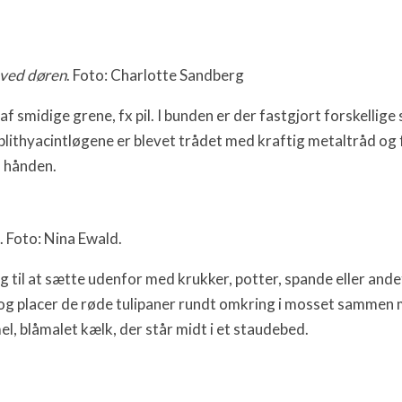
p ved døren
. Foto: Charlotte Sandberg
f smidige grene, fx pil. I bunden er der fastgjort forskelli
ithyacintløgene er blevet trådet med kraftig metaltråd og fa
d hånden.
Foto: Nina Ewald.
ing til at sætte udenfor med krukker, potter, spande eller ande
g placer de røde tulipaner rundt omkring i mosset sammen me
l, blåmalet kælk, der står midt i et staudebed.