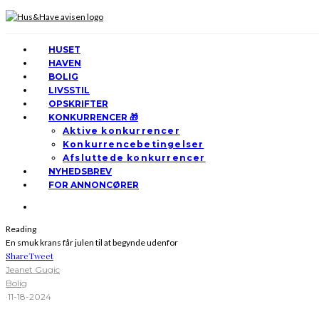
HUSET
HAVEN
BOLIG
LIVSSTIL
OPSKRIFTER
KONKURRENCER 🎁
Aktive konkurrencer
Konkurrencebetingelser
Afsluttede konkurrencer
NYHEDSBREV
FOR ANNONCØRER
Reading
En smuk krans får julen til at begynde udenfor
Share
Tweet
Jeanet Gugic
·
Bolig
·
11-18-2024