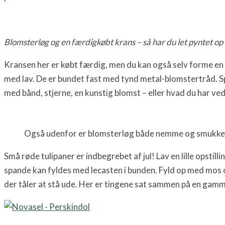
Blomsterløg og en færdigkøbt krans – så har du let pyntet o
Kransen her er købt færdig, men du kan også selv forme en a
med lav. De er bundet fast med tynd metal-blomstertråd. Spl
med bånd, stjerne, en kunstig blomst – eller hvad du har ve
Også udenfor er blomsterløg både nemme og smukke. 
Små røde tulipaner er indbegrebet af jul! Lav en lille opstill
spande kan fyldes med lecasten i bunden. Fyld op med mos o
der tåler at stå ude. Her er tingene sat sammen på en gamme