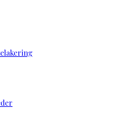
elakering
eder