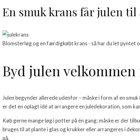
En smuk krans får julen ti
Blomsterløg og en færdigkøbt krans - så har du let pyntet 
Byd julen velkommen 
Julen begynder allerede udenfor – måske i form af en smuk
er det en oplagt idé at arrangere en juledekoration, som ka
Køb gerne mange løg i potter på én gang; måske er der tilb
bruges til at plante i glas og krukker eller arrangeres i de
på.