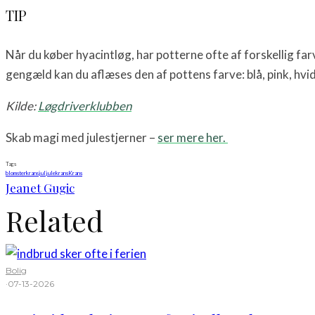
TIP
Når du køber hyacintløg, har potterne ofte af forskellig farve
gengæld kan du aflæses den af pottens farve: blå, pink, hvid
Kilde:
Løgdriverklubben
Skab magi med julestjerner –
ser mere her.
Tags
blomsterkrans
jul
julekrans
Krans
Jeanet Gugic
Related
Bolig
·
07-13-2026