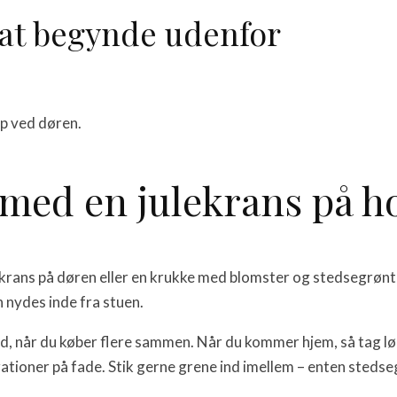
l at begynde udenfor
op ved døren.
med en julekrans på h
 krans på døren eller en krukke med blomster og stedsegrøn
n nydes inde fra stuen.
ud, når du køber flere sammen. Når du kommer hjem, så tag lø
korationer på fade. Stik gerne grene ind imellem – enten sted