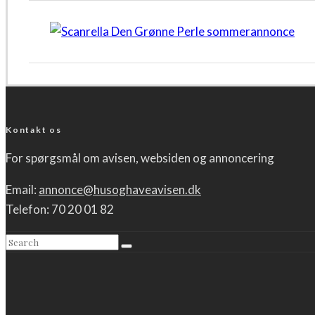
Kontakt os
For spørgsmål om avisen, websiden og annoncering
Email:
annonce@husoghaveavisen.dk
Telefon: 70 20 01 82