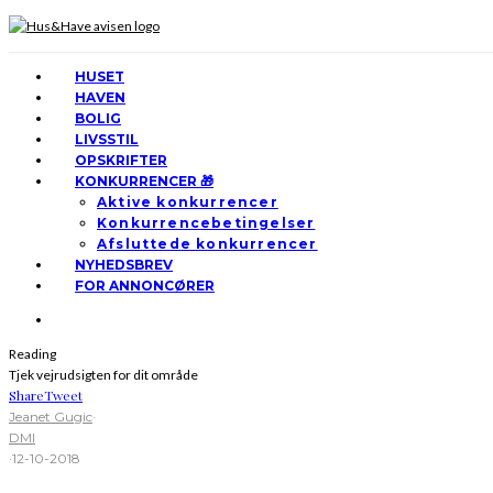
HUSET
HAVEN
BOLIG
LIVSSTIL
OPSKRIFTER
KONKURRENCER 🎁
Aktive konkurrencer
Konkurrencebetingelser
Afsluttede konkurrencer
NYHEDSBREV
FOR ANNONCØRER
Reading
Tjek vejrudsigten for dit område
Share
Tweet
Jeanet Gugic
·
DMI
·
12-10-2018