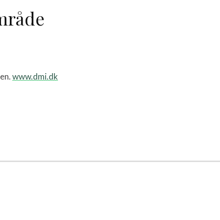
område
ven.
www.dmi.dk