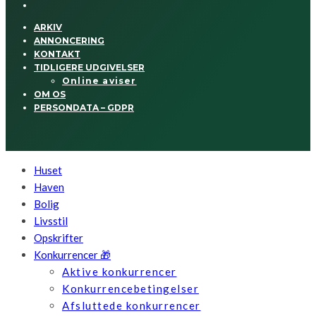
ARKIV
ANNONCERING
KONTAKT
TIDLIGERE UDGIVELSER
Online aviser
OM OS
PERSONDATA – GDPR
Huset
Haven
Bolig
Livsstil
Opskrifter
Konkurrencer 🎁
Aktive konkurrencer
Konkurrencebetingelser
Afsluttede konkurrencer