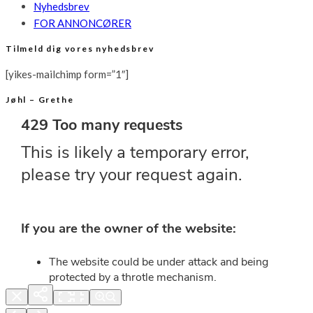
Nyhedsbrev
FOR ANNONCØRER
Tilmeld dig vores nyhedsbrev
[yikes-mailchimp form=”1″]
Jøhl – Grethe