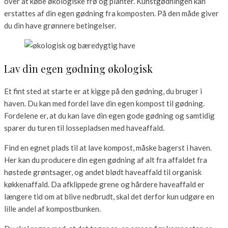
over at købe økologiske frø og planter. Kunstgødningen kan
erstattes af din egen gødning fra komposten. På den måde giver
du din have grønnere betingelser.
Lav din egen gødning økologisk
Et fint sted at starte er at kigge på den gødning, du bruger i
haven. Du kan med fordel lave din egen kompost til gødning.
Fordelene er, at du kan lave din egen gode gødning og samtidig
sparer du turen til lossepladsen med haveaffald.
Find en egnet plads til at lave kompost, måske bagerst i haven.
Her kan du producere din egen gødning af alt fra affaldet fra
høstede grøntsager, og andet blødt haveaffald til organisk
køkkenaffald. Da afklippede grene og hårdere haveaffald er
længere tid om at blive nedbrudt, skal det derfor kun udgøre en
lille andel af kompostbunken.