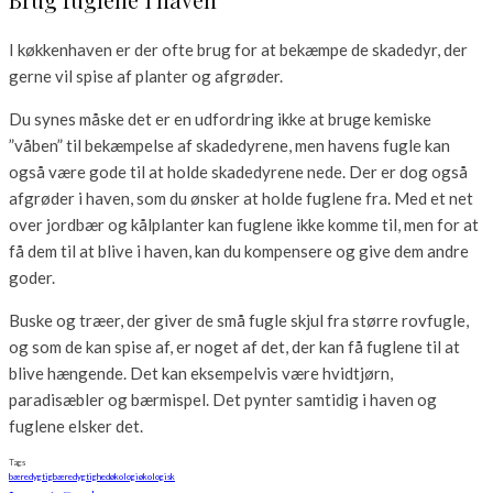
I køkkenhaven er der ofte brug for at bekæmpe de skadedyr, der
gerne vil spise af planter og afgrøder.
Du synes måske det er en udfordring ikke at bruge kemiske
”våben” til bekæmpelse af skadedyrene, men havens fugle kan
også være gode til at holde skadedyrene nede. Der er dog også
afgrøder i haven, som du ønsker at holde fuglene fra. Med et net
over jordbær og kålplanter kan fuglene ikke komme til, men for at
få dem til at blive i haven, kan du kompensere og give dem andre
goder.
Buske og træer, der giver de små fugle skjul fra større rovfugle,
og som de kan spise af, er noget af det, der kan få fuglene til at
blive hængende. Det kan eksempelvis være hvidtjørn,
paradisæbler og bærmispel. Det pynter samtidig i haven og
fuglene elsker det.
Tags
bæredygtig
bæredygtighed
økologi
økologisk