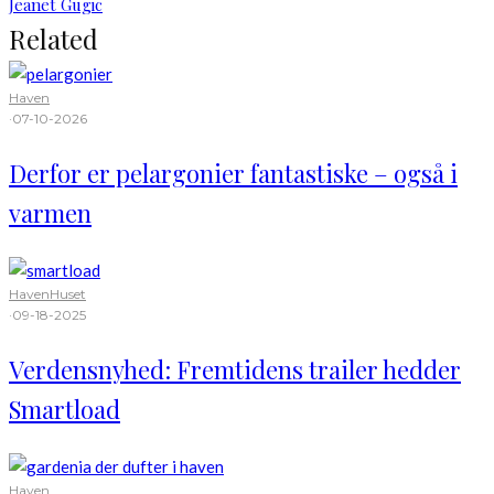
Jeanet Gugic
Related
Haven
·
07-10-2026
Derfor er pelargonier fantastiske – også i
varmen
Haven
Huset
·
09-18-2025
Verdensnyhed: Fremtidens trailer hedder
Smartload
Haven