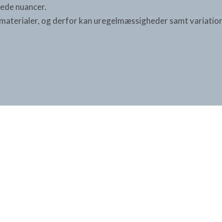
ede nuancer.
materialer, og derfor kan uregelmæssigheder samt variatione