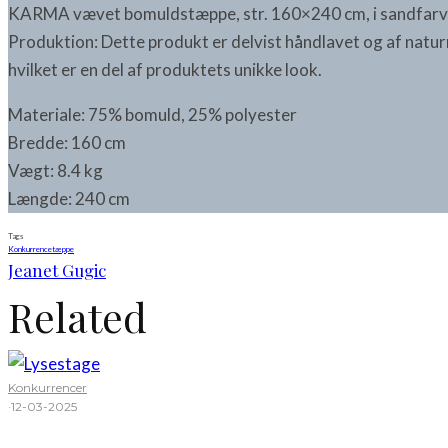
KARMA vævet bomuldstæppe, str. 160×240 cm, i sandfarv
Produktion: Dette produkt er delvist håndlavet og af natur
hvilket er en del af produktets unikke look.
Materiale: 75% bomuld, 25% polyester
Bredde: 160 cm
Vægt: 8.4 kg
Længde: 240 cm
Tags
Konkurrence
tæppe
Jeanet Gugic
Related
Konkurrencer
·
12-03-2025