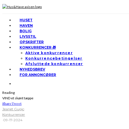
HUSET
HAVEN
BOLIG
LIVSSTIL
OPSKRIFTER
KONKURRENCER 🎁
Aktive konkurrencer
Konkurrencebetingelser
Afsluttede konkurrencer
NYHEDSBREV
FOR ANNONCØRER
Reading
VIND et skønt tæppe
Share
Tweet
Jeanet Gugic
·
Konkurrencer
·
09-17-2024