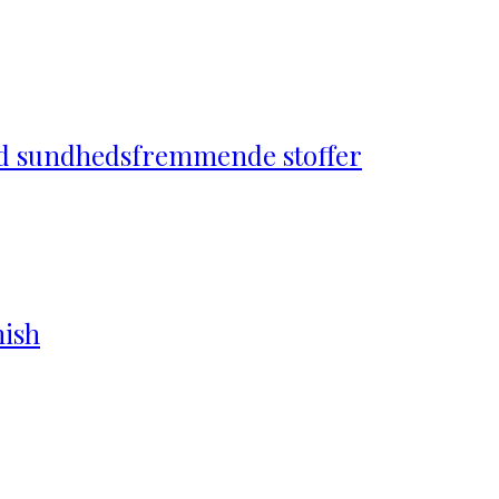
d sundhedsfremmende stoffer
nish