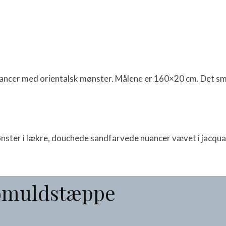
cer med orientalsk mønster. Målene er 160×20 cm. Det smuk
ster i lækre, douchede sandfarvede nuancer vævet i jacquar
omuldstæppe