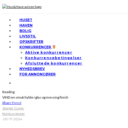
HUSET
HAVEN
BOLIG
LIVSSTIL
OPSKRIFTER
KONKURRENCER
Aktive konkurrencer
Konkurrencebetingelser
Afsluttede konkurrencer
NYHEDSBREV
FOR ANNONCØRER
Reading
VIND en smuk hylde i glas og messing finish
Share
Tweet
Jeanet Gugic
·
Konkurrencer
·
09-17-2024