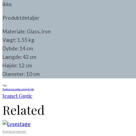
ikke.
Produktdetaljer
Materiale: Glass, iron
Vægt: 1.55 kg
Dybde: 14 cm
Længde: 42 cm
Højde: 12 cm
Diameter: 10 cm
Tags
Konkurrence
opbevaringshylde
Jeanet Gugic
Related
Konkurrencer