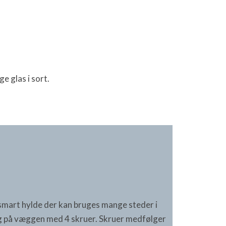
e glas i sort.
 smart hylde der kan bruges mange steder i
ring på væggen med 4 skruer. Skruer medfølger