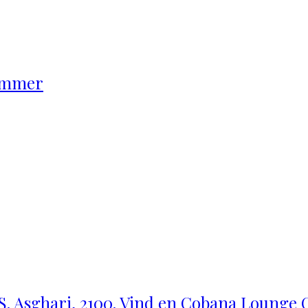
rimmer
 S. Asghari, 2100. Vind en Cobana Lounge C