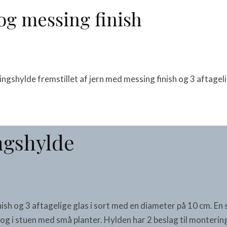
og messing finish
ngshylde fremstillet af jern med messing finish og 3 aftagelig
ngshylde
ish og 3 aftagelige glas i sort med en diameter på 10 cm. En
er og i stuen med små planter. Hylden har 2 beslag til monte