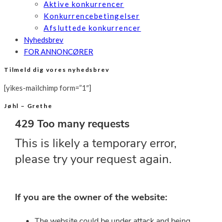
Aktive konkurrencer
Konkurrencebetingelser
Afsluttede konkurrencer
Nyhedsbrev
FOR ANNONCØRER
Tilmeld dig vores nyhedsbrev
[yikes-mailchimp form=”1″]
Jøhl – Grethe