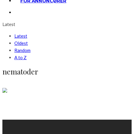
FOR ANNONCØRER
Latest
Latest
Oldest
Random
A to Z
nematoder
Haven
Aktion mod dræbersnegle
LÆS MERE