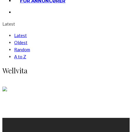
FOR ANNONCØRER
Latest
Latest
Oldest
Random
A to Z
Wellvita
Livsstil
Slip af med oppustet mave
LÆS MERE