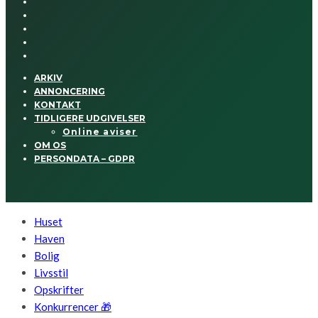
ARKIV
ANNONCERING
KONTAKT
TIDLIGERE UDGIVELSER
Online aviser
OM OS
PERSONDATA – GDPR
Huset
Haven
Bolig
Livsstil
Opskrifter
Konkurrencer 🎁