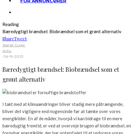
FOR ANNONCØRER
Reading
Bæredygtigt brændsel: Biobrændsel som et grønt alternativ
Share
Tweet
Jeanet Gugic
·
Arkiv
·
06-19-2023
Bæredygtigt brændsel: Biobrændsel som et
grønt alternativ
I takt med at klimaændringer bliver stadig mere påtrængende,
bliver det vigtigere end nogensinde før at tænke over vores
energikilder. En af de måder, hvorpå vi kan bidrage til en mere
bæredygtig fremtid, er ved at overveje brugen af biobrændsel, en
fornybar energikilde, der har potentialet til at reducere vores