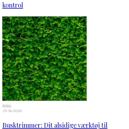
kontrol
Arkiv
·
01-16-2026
Busktrimmer: Dit alsidige værktøj til