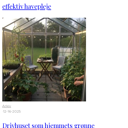
effektiv havepleje
Arkiv
·
12-16-2025
Drivhuset som hjemmets grønne