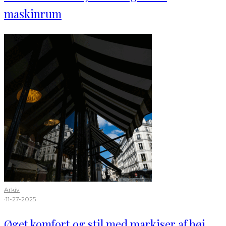
maskinrum
Arkiv
·
11-27-2025
Øget komfort og stil med markiser af høj