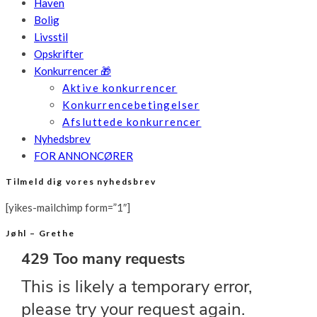
Haven
Bolig
Livsstil
Opskrifter
Konkurrencer 🎁
Aktive konkurrencer
Konkurrencebetingelser
Afsluttede konkurrencer
Nyhedsbrev
FOR ANNONCØRER
Tilmeld dig vores nyhedsbrev
[yikes-mailchimp form=”1″]
Jøhl – Grethe