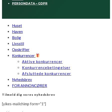
PERSONDATA – GDPR
Huset
Haven
Bolig
Livsstil
Opskrifter
Konkurrencer
Aktive konkurrencer
Konkurrencebetingelser
Afsluttede konkurrencer
Nyhedsbrev
FOR ANNONCØRER
Tilmeld dig vores nyhedsbrev
[yikes-mailchimp form=”1″]