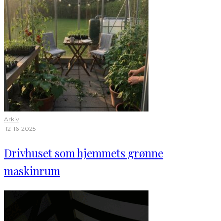
Arkiv
·
12-16-2025
Drivhuset som hjemmets grønne
maskinrum