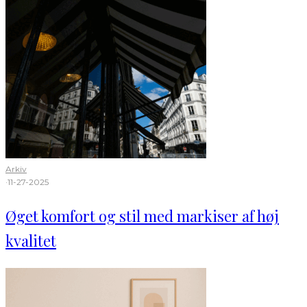
Arkiv
·
11-27-2025
Øget komfort og stil med markiser af høj
kvalitet