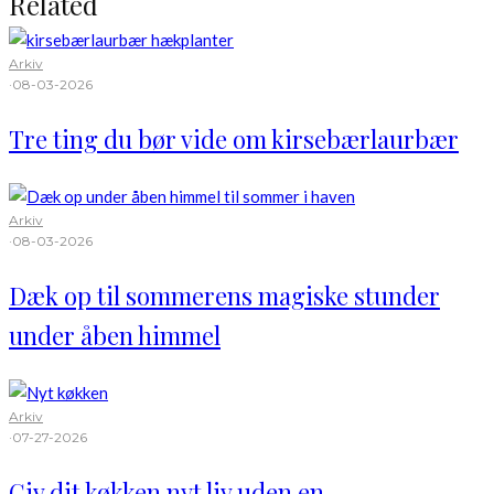
Related
Arkiv
·
08-03-2026
Tre ting du bør vide om kirsebærlaurbær
Arkiv
·
08-03-2026
Dæk op til sommerens magiske stunder
under åben himmel
Arkiv
·
07-27-2026
Giv dit køkken nyt liv uden en