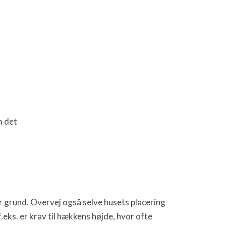
m det
or grund. Overvej også selve husets placering
f.eks. er krav til hækkens højde, hvor ofte