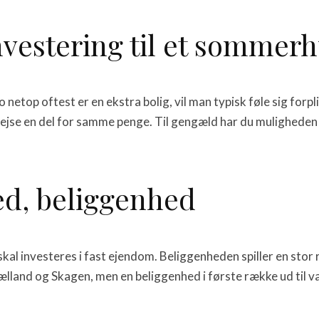
investering til et sommer
netop oftest er en ekstra bolig, vil man typisk føle sig forpli
jse en del for samme penge. Til gengæld har du muligheden f
ed, beliggenhed
kal investeres i fast ejendom. Beliggenheden spiller en stor r
and og Skagen, men en beliggenhed i første række ud til van