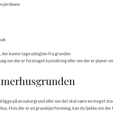
en jernbane
loak
, der kunne tage udsigten fra grunden
rsøg om der er foretaget kystsikring eller om der er planer o
sommerhusgrunden
kal ligge på en naturgrund eller om det skal være en meget st
bohus. Hvis der er en grundejerforening, kan du tjekke om der 