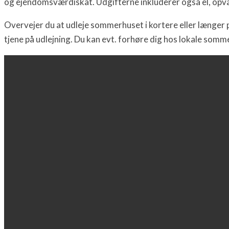
og ejendomsværdiskat. Udgifterne inkluderer også el, opva
Overvejer du at udleje sommerhuset i kortere eller længer 
tjene på udlejning. Du kan evt. forhøre dig hos lokale som