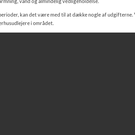
rmning, vand og almindelig vedligeholdelse.
perioder, kan det være med til at dække nogle af udgifterne
merhusudlejere i området.