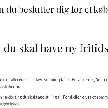
 du beslutter dig for et køb
du skal have ny fritid
rart allerede nu at lave sommerplaner. Er tankerne gået i re
rhusdrømme.
ække ting du skal tage stilling til. Forskellen er, at et som
dagen leves.