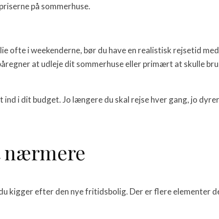
g priserne på sommerhuse.
ie ofte i weekenderne, bør du have en realistisk rejsetid m
åregner at udleje dit sommerhuse eller primært at skulle brug
ind i dit budget. Jo længere du skal rejse hver gang, jo dyr
t nærmere
 kigger efter den nye fritidsbolig. Der er flere elementer d