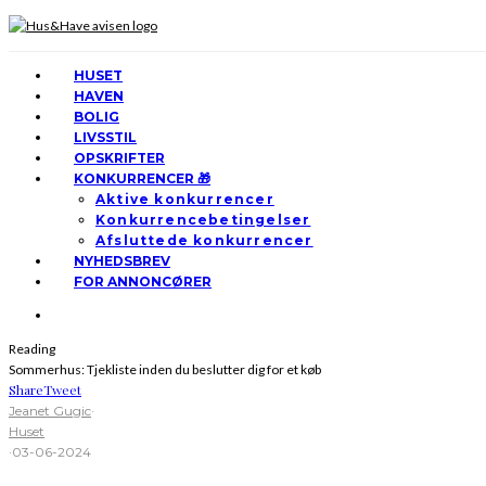
HUSET
HAVEN
BOLIG
LIVSSTIL
OPSKRIFTER
KONKURRENCER 🎁
Aktive konkurrencer
Konkurrencebetingelser
Afsluttede konkurrencer
NYHEDSBREV
FOR ANNONCØRER
Reading
Sommerhus: Tjekliste inden du beslutter dig for et køb
Share
Tweet
Jeanet Gugic
·
Huset
·
03-06-2024