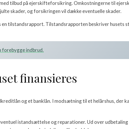
d tilbud på ejerskifteforsikring. Omkostningerne til ejersk
kjulte skader, og forsikringen vil dække eventuelle skader.
s en tilstandsrapport. Tilstandsrapporten beskriver husets s
n forebygge indbrud.
et finansieres
alkreditlån og et banklån. I modsætning til et helårshus, der 
l eventuel istandsættelse og reparationer. Ud over udbetalin