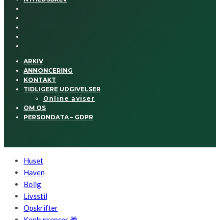
ARKIV
ANNONCERING
KONTAKT
TIDLIGERE UDGIVELSER
Online aviser
OM OS
PERSONDATA – GDPR
Huset
Haven
Bolig
Livsstil
Opskrifter
Konkurrencer 🎁