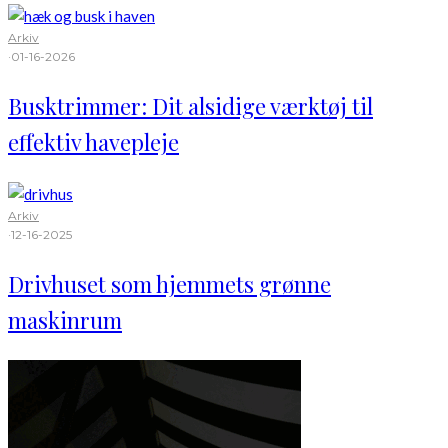
Arkiv
·
01-16-2026
Busktrimmer: Dit alsidige værktøj til
effektiv havepleje
Arkiv
·
12-16-2025
Drivhuset som hjemmets grønne
maskinrum