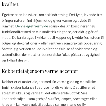
kvalitet
Egetræ er en klassiker i nordisk indretning. Det lyse, levende træ
bringer naturen ind i hjemmet og giver varme og dybde til
rummet.
Denne egetræshylde
i dansk design kombinerer høj
funktionalitet med en minimalistisk elegance, der aldrig går af
mode. De kan bruges i køkkenet til kopper og krydderier, i stuen til
bøger og dekorationer – eller i entreen som praktisk opbevaring.
Samtidig giver den solide kvalitet en følelse af holdbarhed og
autenticitet, der matcher det nordiske fokus på bæredygtighed
og tidløst design.
Kobberdetaljer som varme accenter
Kobber er et materiale, der med sin varme glød og metalliske
finish skaber balance i det lyse nordiske hjem. Det tilfører et
strejf af luksus og varme til det ellers enkle udtryk. Små
kobberdetaljer – som greb på skuffer, lamper, lysestager eller
knager – kan være nok til at skabe sammenhæng og liv i