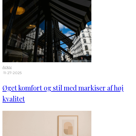
Arkiv
·
11-27-2025
Øget komfort og stil med markiser af høj
kvalitet