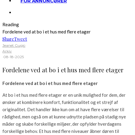
FOR ANNONCØRER
Reading
Fordelene ved at bo i et hus med flere etager
Share
Tweet
Jeanet Gugic
·
Arkiv
·
08-18-2025
Fordelene ved at bo i et hus med flere etager
Fordelene ved at bo i et hus med flere etager
At bo i et hus med flere etager er en unik mulighed for dem, der
ønsker at kombinere komfort, funktionalitet og et strejf af
originalitet. Det handler ikke kun om at have flere værelser til
rådighed, men også om at kunne udnytte pladsen på stadig nye
måder og skabe forskellige miljøer, der opfylder hverdagens
forskellige behov. Et hus med flere niveauer åbner døren til