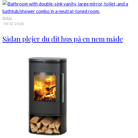
Arkiv
·
05-12-2026
Sådan plejer du dit hus på en nem måde