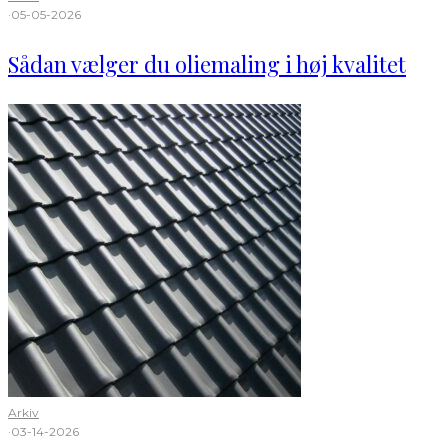
·
05-05-2026
Sådan vælger du oliemaling i høj kvalitet
Arkiv
·
03-14-2026