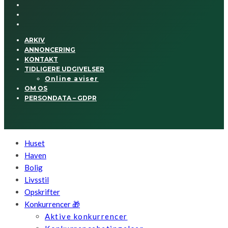
ARKIV
ANNONCERING
KONTAKT
TIDLIGERE UDGIVELSER
Online aviser
OM OS
PERSONDATA – GDPR
Huset
Haven
Bolig
Livsstil
Opskrifter
Konkurrencer 🎁
Aktive konkurrencer