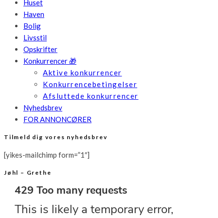
Huset
Haven
Bolig
Livsstil
Opskrifter
Konkurrencer 🎁
Aktive konkurrencer
Konkurrencebetingelser
Afsluttede konkurrencer
Nyhedsbrev
FOR ANNONCØRER
Tilmeld dig vores nyhedsbrev
[yikes-mailchimp form=”1″]
Jøhl – Grethe