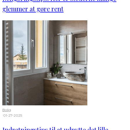
glemmer at gøre rent
Bolig
·
01-27-2025
Indretningstips til at udnytte det lille