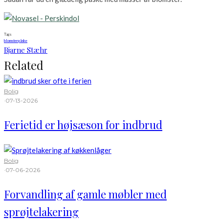
Tags
blomster
påske
Bjarne Stæhr
Related
Bolig
·
07-13-2026
Ferietid er højsæson for indbrud
Bolig
·
07-06-2026
Forvandling af gamle møbler med
sprøjtelakering