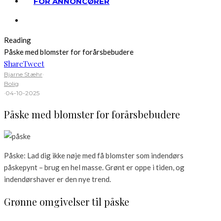
FOR ANNONCØRER
Reading
Påske med blomster for forårsbebudere
Share
Tweet
Bjarne Stæhr
·
Bolig
·
04-10-2025
Påske med blomster for forårsbebudere
Påske: Lad dig ikke nøje med få blomster som indendørs
påskepynt – brug en hel masse. Grønt er oppe i tiden, og
indendørshaver er den nye trend.
Grønne omgivelser til påske