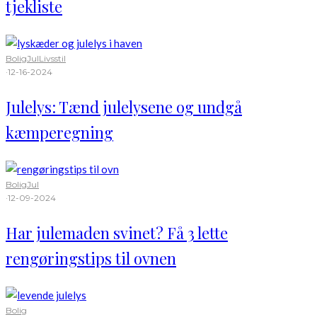
tjekliste
Bolig
Jul
Livsstil
·
12-16-2024
Julelys: Tænd julelysene og undgå
kæmperegning
Bolig
Jul
·
12-09-2024
Har julemaden svinet? Få 3 lette
rengøringstips til ovnen
Bolig