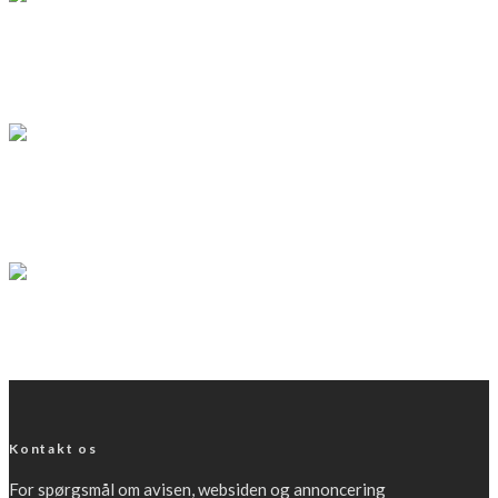
Beskyt kæledyrene mod flåter
LÆS MERE
forside
Online avis
Hus & Have avisen august
LÆS MERE
forside
Kæledyr
Livsstil
Pas på – tæve i løbetid
LÆS MERE
Kontakt os
For spørgsmål om avisen, websiden og annoncering