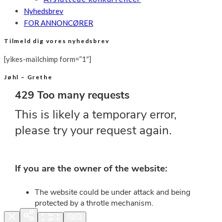
Nyhedsbrev
FOR ANNONCØRER
Tilmeld dig vores nyhedsbrev
[yikes-mailchimp form=”1″]
Jøhl – Grethe