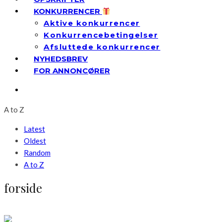
KONKURRENCER
Aktive konkurrencer
Konkurrencebetingelser
Afsluttede konkurrencer
NYHEDSBREV
FOR ANNONCØRER
A to Z
Latest
Oldest
Random
A to Z
forside
forside
Kæledyr
Livsstil