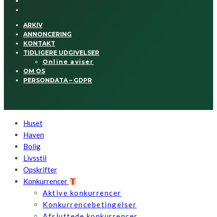
ARKIV
ANNONCERING
KONTAKT
TIDLIGERE UDGIVELSER
Online aviser
OM OS
PERSONDATA – GDPR
Huset
Haven
Bolig
Livsstil
Opskrifter
Konkurrencer
Aktive konkurrencer
Konkurrencebetingelser
Afsluttede konkurrencer