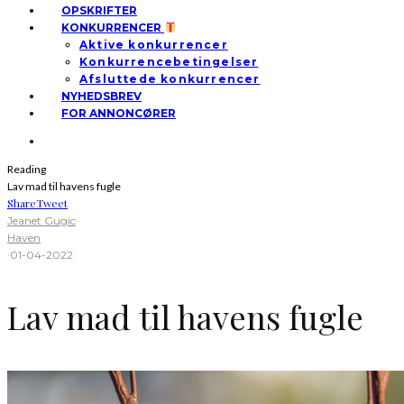
OPSKRIFTER
KONKURRENCER
Aktive konkurrencer
Konkurrencebetingelser
Afsluttede konkurrencer
NYHEDSBREV
FOR ANNONCØRER
Reading
Lav mad til havens fugle
Share
Tweet
Jeanet Gugic
·
Haven
·
01-04-2022
Lav mad til havens fugle