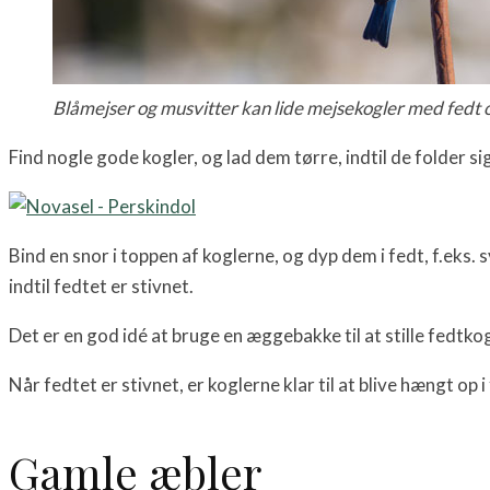
Blåmejser og musvitter kan lide mejsekogler med fedt o
Find nogle gode kogler, og lad dem tørre, indtil de folder si
Bind en snor i toppen af koglerne, og dyp dem i fedt, f.eks.
indtil fedtet er stivnet.
Det er en god idé at bruge en æggebakke til at stille fedtkog
Når fedtet er stivnet, er koglerne klar til at blive hængt op 
Gamle æbler