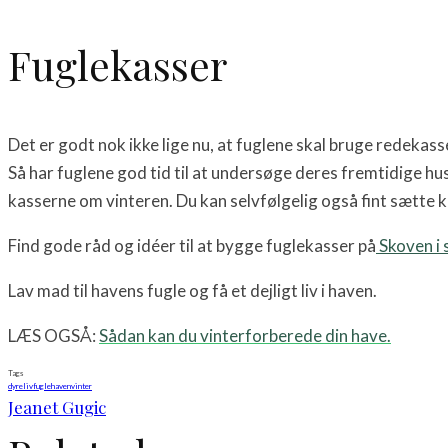
Fuglekasser
Det er godt nok ikke lige nu, at fuglene skal bruge redekass
Så har fuglene god tid til at undersøge deres fremtidige hus,
kasserne om vinteren. Du kan selvfølgelig også fint sætte ka
Find gode råd og idéer til at bygge fuglekasser på
Skoven i 
Lav mad til havens fugle og få et dejligt liv i haven.
LÆS OGSÅ:
Sådan kan du vinterforberede din have.
Tags
dyreliv
fugle
haven
vinter
Jeanet Gugic