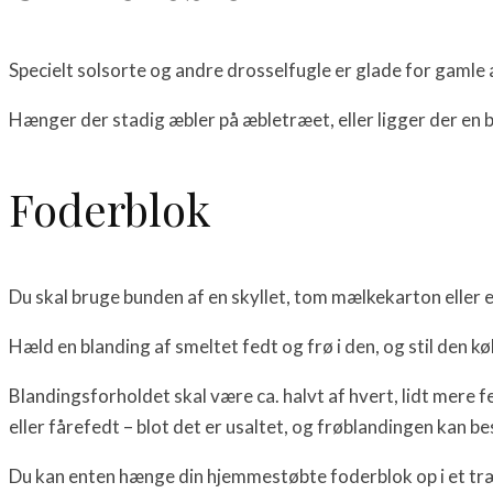
Specielt solsorte og andre drosselfugle er glade for gamle
Hænger der stadig æbler på æbletræet, eller ligger der en 
Foderblok
Du skal bruge bunden af en skyllet, tom mælkekarton eller 
Hæld en blanding af smeltet fedt og frø i den, og stil den køli
Blandingsforholdet skal være ca. halvt af hvert, lidt mere 
eller fårefedt – blot det er usaltet, og frøblandingen kan b
Du kan enten hænge din hjemmestøbte foderblok op i et træ e