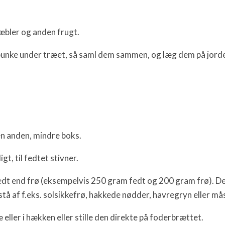
 æbler og anden frugt.
bunke under træet, så saml dem sammen, og læg dem på jorden
en anden, mindre boks.
gt, til fedtet stivner.
fedt end frø (eksempelvis 250 gram fedt og 200 gram frø). De
estå af f.eks. solsikkefrø, hakkede nødder, havregryn eller må
ller i hækken eller stille den direkte på foderbrættet.