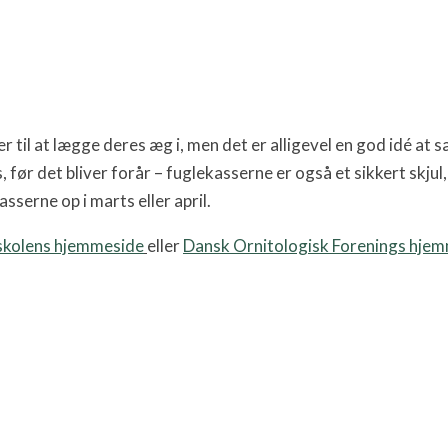
er til at lægge deres æg i, men det er alligevel en god idé at
 før det bliver forår – fuglekasserne er også et sikkert skjul
sserne op i marts eller april.
skolens hjemmeside
eller
Dansk Ornitologisk Forenings hje