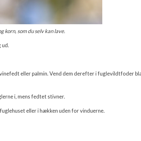
g korn, som du selv kan lave.
g ud.
 svinefedt eller palmin. Vend dem derefter i fuglevildtfoder 
lerne i, mens fedtet stivner.
i fuglehuset eller i hækken uden for vinduerne.