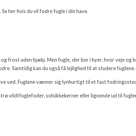
 Se her hvis du vil fodre fugle i din have.
 og frost uden hjælp. Men fugle, der bor i byer, hvor veje og
dre. Samtidig kan du også få lejlighed til at studere fuglene.
ve ved. Fuglene vænner sig lynhurtigt til et fast fodringsste
rø vildtfuglefoder, solsikkekerner eller lignende ud til fuglen