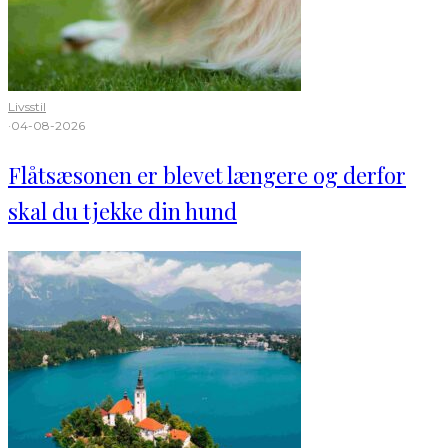
Livsstil
·
04-08-2026
Flåtsæsonen er blevet længere og derfor
skal du tjekke din hund