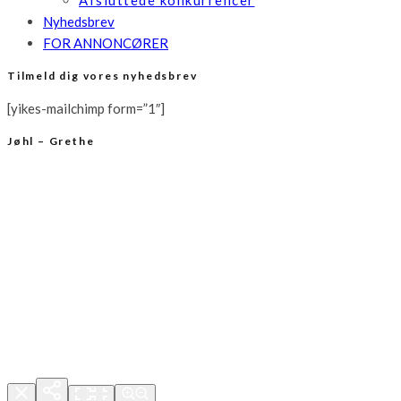
Afsluttede konkurrencer
Nyhedsbrev
FOR ANNONCØRER
Tilmeld dig vores nyhedsbrev
[yikes-mailchimp form=”1″]
Jøhl – Grethe