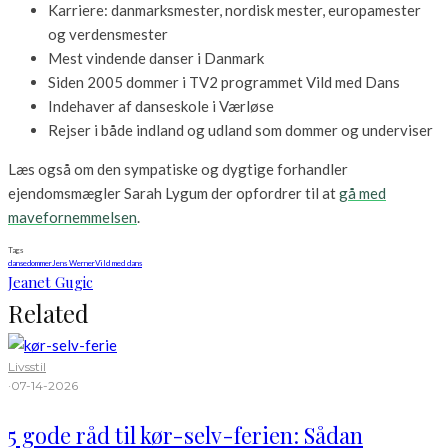
Karriere: danmarksmester, nordisk mester, europamester
og verdensmester
Mest vindende danser i Danmark
Siden 2005 dommer i TV2 programmet Vild med Dans
Indehaver af danseskole i Værløse
Rejser i både indland og udland som dommer og underviser
Læs også om den sympatiske og dygtige forhandler
ejendomsmægler Sarah Lygum der opfordrer til at
gå med
mavefornemmelsen
.
Tags
dansedommer
Jens Werner
Vild med dans
Jeanet Gugic
Related
Livsstil
·
07-14-2026
5 gode råd til kør-selv-ferien: Sådan