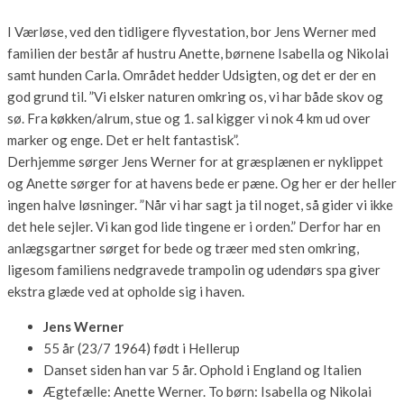
I Værløse, ved den tidligere flyvestation, bor Jens Werner med
familien der består af hustru Anette, børnene Isabella og Nikolai
samt hunden Carla. Området hedder Udsigten, og det er der en
god grund til. ”Vi elsker naturen omkring os, vi har både skov og
sø. Fra køkken/alrum, stue og 1. sal kigger vi nok 4 km ud over
marker og enge. Det er helt fantastisk”.
Derhjemme sørger Jens Werner for at græsplænen er nyklippet
og Anette sørger for at havens bede er pæne. Og her er der heller
ingen halve løsninger. ”Når vi har sagt ja til noget, så gider vi ikke
det hele sejler. Vi kan god lide tingene er i orden.” Derfor har en
anlægsgartner sørget for bede og træer med sten omkring,
ligesom familiens nedgravede trampolin og udendørs spa giver
ekstra glæde ved at opholde sig i haven.
Jens Werner
55 år (23/7 1964) født i Hellerup
Danset siden han var 5 år. Ophold i England og Italien
Ægtefælle: Anette Werner. To børn: Isabella og Nikolai