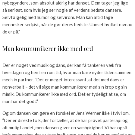
nybegyndere, som absolut aldrig har danset. Dem tager jeg lige
så seriøst, som hvis jeg ser nogle af verdens bedste dansere.
Selvfølgelig med humor og selvironi. Man kan altid tage
mennesker seriøst, når de gør deres bedste. Uanset hvilket niveau
de er på.”
Man kommunikerer ikke med ord
Der er noget ved musik og dans, der kan få tankeren væk fra
hverdagen og hen i en rum tid, hvor man bare nyder tiden sammen
med sin partner. ”Det er meget interessant, at det med dans er
nonverbalt – det vil sige man kommunikerer med sin krop og sin
mimik. Du kommunikerer ikke med ord. Det er tydeligt at se, om
man har det godt.”
Og om dansen kan gøre en forskel er Jens Werner ikke i tvivl om.
”Der er direkte folk, der fortæller, at de har prøvet parterapi og
alt muligt andet, men dansen giver en samhørighed. Vi har også
haft mennesker, der er terminalt syge, og ved de har en periode at