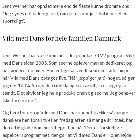
Jens Werner har opnået mere end de fleste kunne drømme om:
”Jeg synes det er kloge ord; om det er arbejdsrelationer eller
sportsligt”.
Vild med Dans for hele familien Danmark
Jens Werner har være dommer i det populære TV2 program Vild
med Dans siden 2005. Som seerne oplever man en dedikeret og
passioneret dommer. Han er lige så tændt som den røde lampe,
når Vild med Dans optages live. ”Når jeg siger ja til noget, så gør
jeg det 100%. Så når den røde lampe er tændt, så er jeg også
tændt. Det skylder jeg hele produktionen og seerne. Jeg behøver
ikke forcere det”.
Og hvorfor netop Vild med Dans har kunnet trække så mange
danskere hen foran tv’et en fredag aften så mange år i træk, har
den altid glade dommer sit eget bud på. ”Der er forskellige
aspekter i programmet, der gør at Vild med Dans er i øjenhøjde