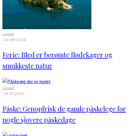
Livsstil
·
04-08-2026
Ferie: Bled er berømte flødekager og
smukkeste natur
Livsstil
·
03-31-2026
Påske: Genopfrisk de gamle påskelege for
nogle sjovere påskedage