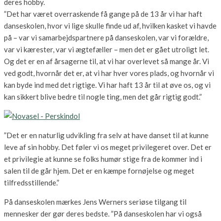
deres hobby.
”Det har været overraskende få gange på de 13 år vi har haft
danseskolen, hvor vi lige skulle finde ud af, hvilken kasket vi havde
på – var vi samarbejdspartnere på danseskolen, var vi forældre,
var vi kærester, var vi ægtefæller – men det er gået utroligt let.
Og det er en af årsagerne til, at vi har overlevet så mange år. Vi
ved godt, hvornår det er, at vi har hver vores plads, og hvornår vi
kan byde ind med det rigtige. Vi har haft 13 år til at øve os, og vi
kan sikkert blive bedre til nogle ting, men det går rigtig godt.”
”Det er en naturlig udvikling fra selv at have danset til at kunne
leve af sin hobby. Det føler vi os meget privilegeret over. Det er
et privilegie at kunne se folks humør stige fra de kommer ind i
salen til de går hjem. Det er en kæmpe fornøjelse og meget
tilfredsstillende.”
På danseskolen mærkes Jens Werners seriøse tilgang til
mennesker der gør deres bedste. ”På danseskolen har vi også