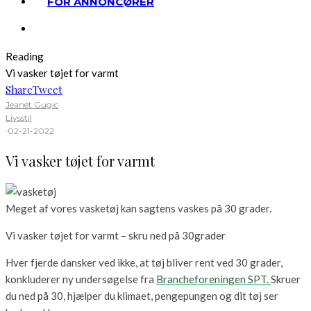
FOR ANNONCØRER
Reading
Vi vasker tøjet for varmt
Share
Tweet
Jeanet Gugic
·
Livsstil
·
02-21-2022
Vi vasker tøjet for varmt
Meget af vores vasketøj kan sagtens vaskes på 30 grader.
Vi vasker tøjet for varmt – skru ned på 30grader
Hver fjerde dansker ved ikke, at tøj bliver rent ved 30 grader,
konkluderer ny undersøgelse fra
Brancheforeningen SPT.
Skruer
du ned på 30, hjælper du klimaet, pengepungen og dit tøj ser