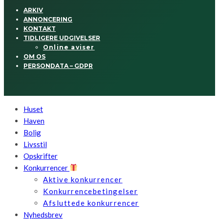
ARKIV
ANNONCERING
KONTAKT
TIDLIGERE UDGIVELSER
Online aviser
OM OS
PERSONDATA – GDPR
Huset
Haven
Bolig
Livsstil
Opskrifter
Konkurrencer
Aktive konkurrencer
Konkurrencebetingelser
Afsluttede konkurrencer
Nyhedsbrev