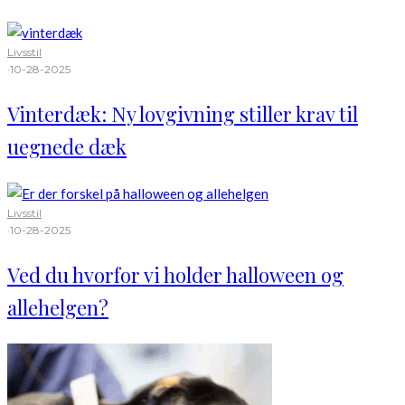
Livsstil
·
10-28-2025
Vinterdæk: Ny lovgivning stiller krav til
uegnede dæk
Livsstil
·
10-28-2025
Ved du hvorfor vi holder halloween og
allehelgen?