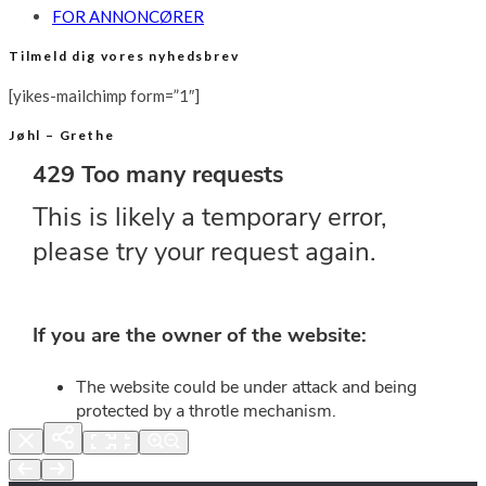
FOR ANNONCØRER
Tilmeld dig vores nyhedsbrev
[yikes-mailchimp form=”1″]
Jøhl – Grethe