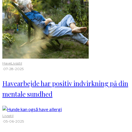
Have
Livsstil
·
07-28-2025
Havearbejde har positiv indvirkning på din
mentale sundhed
Livsstil
·
05-06-2025