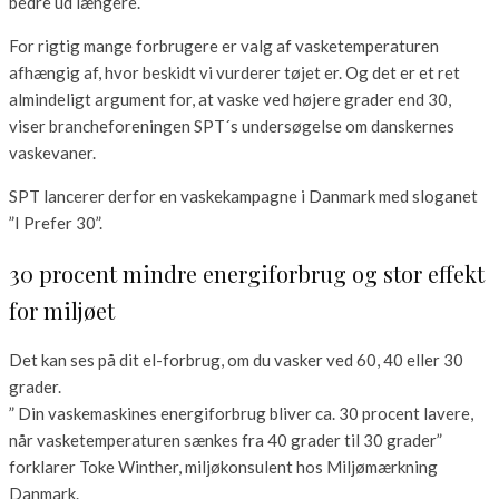
bedre ud længere.
For rigtig mange forbrugere er valg af vasketemperaturen
afhængig af, hvor beskidt vi vurderer tøjet er. Og det er et ret
almindeligt argument for, at vaske ved højere grader end 30,
viser brancheforeningen SPT´s undersøgelse om danskernes
vaskevaner.
SPT lancerer derfor en vaskekampagne i Danmark med sloganet
”I Prefer 30”.
30 procent mindre energiforbrug og stor effekt
for miljøet
Det kan ses på dit el-forbrug, om du vasker ved 60, 40 eller 30
grader.
” Din vaskemaskines energiforbrug bliver ca. 30 procent lavere,
når vasketemperaturen sænkes fra 40 grader til 30 grader”
forklarer Toke Winther, miljøkonsulent hos Miljømærkning
Danmark.