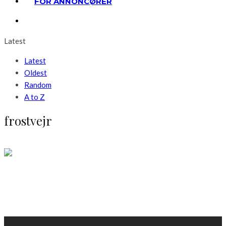
FOR ANNONCØRER
Latest
Latest
Oldest
Random
A to Z
frostvejr
Huset
Nemme tips til at undgå vandskade og frostsprængte
rør
LÆS MERE