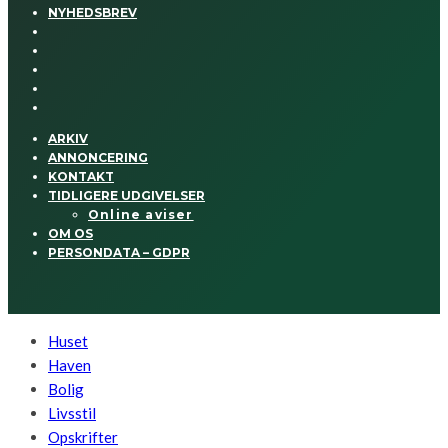
NYHEDSBREV
ARKIV
ANNONCERING
KONTAKT
TIDLIGERE UDGIVELSER
Online aviser
OM OS
PERSONDATA – GDPR
Huset
Haven
Bolig
Livsstil
Opskrifter