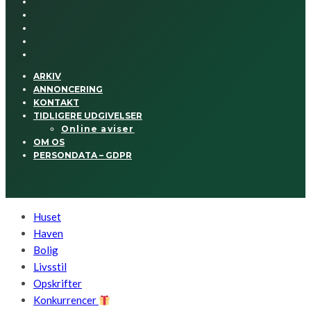
ARKIV
ANNONCERING
KONTAKT
TIDLIGERE UDGIVELSER
Online aviser
OM OS
PERSONDATA – GDPR
Huset
Haven
Bolig
Livsstil
Opskrifter
Konkurrencer