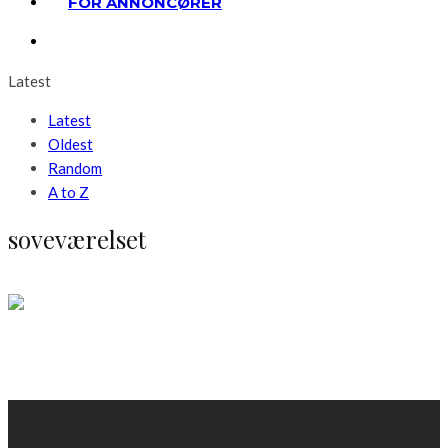
FOR ANNONCØRER
Latest
Latest
Oldest
Random
A to Z
soveværelset
Bolig
Få rigtig belysning i soveværelset
LÆS MERE