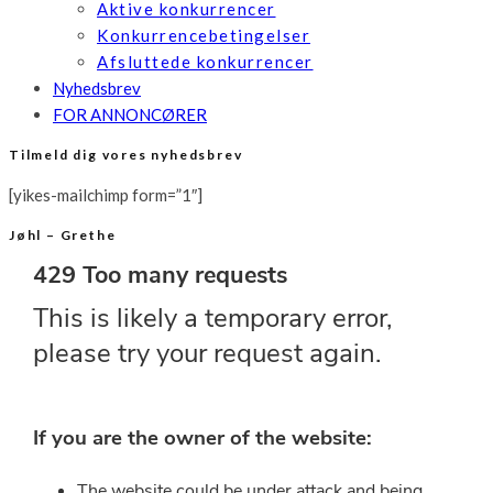
Aktive konkurrencer
Konkurrencebetingelser
Afsluttede konkurrencer
Nyhedsbrev
FOR ANNONCØRER
Tilmeld dig vores nyhedsbrev
[yikes-mailchimp form=”1″]
Jøhl – Grethe