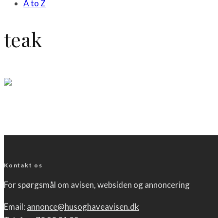
A to Z
teak
Have
Sådan vælger du havemøbler der passer til dig
LÆS MERE
Kontakt os
For spørgsmål om avisen, websiden og annoncering
Email:
annonce@husoghaveavisen.dk