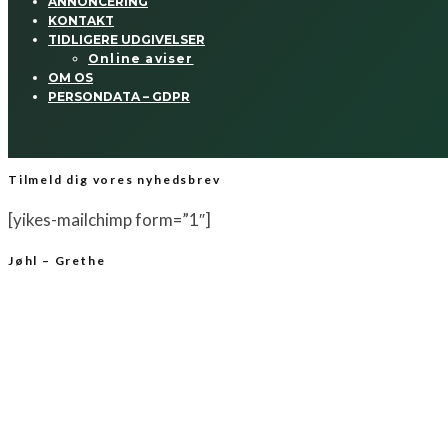
ANNONCERING
KONTAKT
TIDLIGERE UDGIVELSER
Online aviser
OM OS
PERSONDATA – GDPR
Tilmeld dig vores nyhedsbrev
[yikes-mailchimp form=”1″]
Jøhl – Grethe