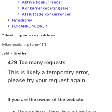
Aktive konkurrencer
Konkurrencebetingelser
Afsluttede konkurrencer
Nyhedsbrev
FOR ANNONCØRER
Tilmeld dig vores nyhedsbrev
[yikes-mailchimp form=”1″]
Jøhl – Grethe