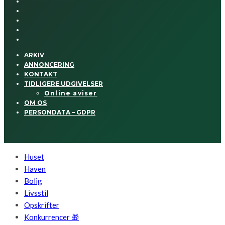
ARKIV
ANNONCERING
KONTAKT
TIDLIGERE UDGIVELSER
Online aviser
OM OS
PERSONDATA – GDPR
Huset
Haven
Bolig
Livsstil
Opskrifter
Konkurrencer 🎁