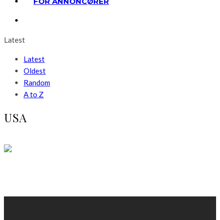
FOR ANNONCØRER
Latest
Latest
Oldest
Random
A to Z
USA
Livsstil
Rejser
Temaer
Rejs med luksustog gennem Rocky Mountains
LÆS MERE