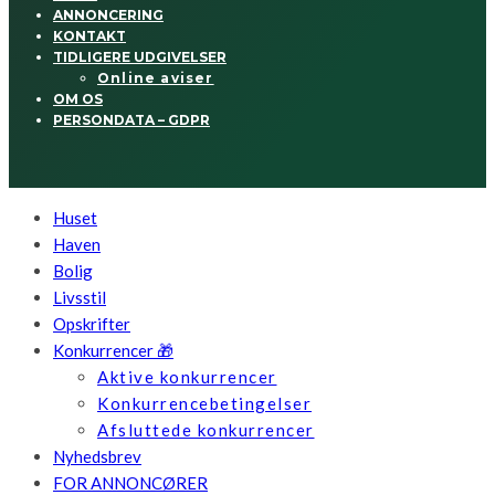
ANNONCERING
KONTAKT
TIDLIGERE UDGIVELSER
Online aviser
OM OS
PERSONDATA – GDPR
Huset
Haven
Bolig
Livsstil
Opskrifter
Konkurrencer 🎁
Aktive konkurrencer
Konkurrencebetingelser
Afsluttede konkurrencer
Nyhedsbrev
FOR ANNONCØRER