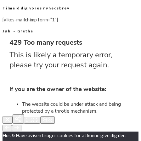
Tilmeld dig vores nyhedsbrev
[yikes-mailchimp form=”1″]
Jøhl – Grethe
Hus & Have avisen bruger cookies for at kunne give dig den