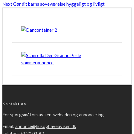
Next
Gør dit barns soveværelse hyggeligt og livligt
Kontakt os
For spørgsmål om avisen, websiden og annoncering
Email:
annonce@husoghaveavisen.dk
Telefon: 70 20 01 82