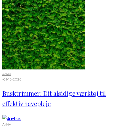
Arkiv
·
01-16-2026
Busktrimmer: Dit alsidige værktøj til
effektiv havepleje
Arkiv