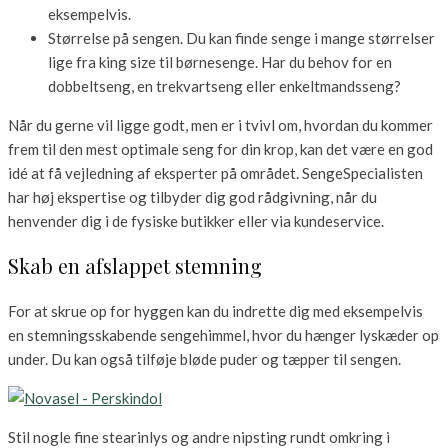
eksempelvis.
Størrelse på sengen. Du kan finde senge i mange størrelser
lige fra king size til børnesenge. Har du behov for en
dobbeltseng, en trekvartseng eller enkeltmandsseng?
Når du gerne vil ligge godt, men er i tvivl om, hvordan du kommer
frem til den mest optimale seng for din krop, kan det være en god
idé at få vejledning af eksperter på området. SengeSpecialisten
har høj ekspertise og tilbyder dig god rådgivning, når du
henvender dig i de fysiske butikker eller via kundeservice.
Skab en afslappet stemning
For at skrue op for hyggen kan du indrette dig med eksempelvis
en stemningsskabende sengehimmel, hvor du hænger lyskæder op
under. Du kan også tilføje bløde puder og tæpper til sengen.
Stil nogle fine stearinlys og andre nipsting rundt omkring i