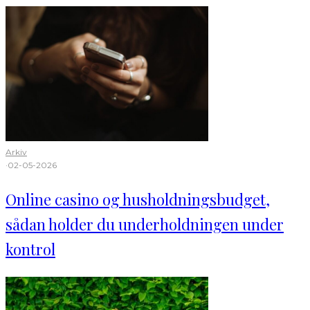
Arkiv
·
02-05-2026
Online casino og husholdningsbudget,
sådan holder du underholdningen under
kontrol