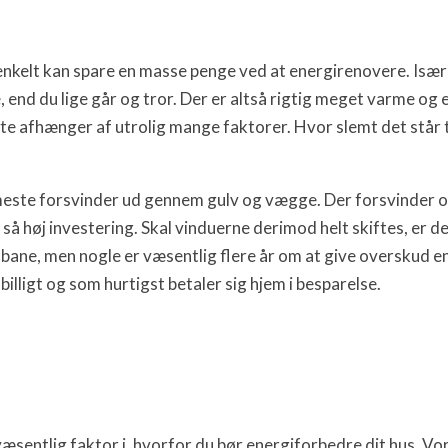
enkelt kan spare en masse penge ved at energirenovere. Især 
nd du lige går og tror. Der er altså rigtig meget varme og e
afhænger af utrolig mange faktorer. Hvor slemt det står til, 
 meste forsvinder ud gennem gulv og vægge. Der forsvinder 
 så høj investering. Skal vinduerne derimod helt skiftes, er de
bane, men nogle er væsentlig flere år om at give overskud en
billigt og som hurtigst betaler sig hjem i besparelse.
væsentlig faktor i, hvorfor du bør energiforbedre dit hus. Vor