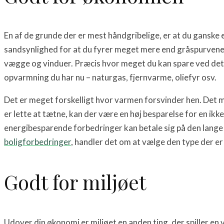
En af de grunde der er mest håndgribelige, er at du ganske 
sandsynlighed for at du fyrer meget mere end gråspurvene, e
vægge og vinduer. Præcis hvor meget du kan spare ved dette 
opvarmning du har nu – naturgas, fjernvarme, oliefyr osv.
Det er meget forskelligt hvor varmen forsvinder hen. Det
er lette at tætne, kan der være en høj besparelse for en ikke
energibesparende forbedringer kan betale sig på den lange 
boligforbedringer
, handler det om at vælge den type der er 
Godt for miljøet
Udover din økonomi er miljøet en anden ting, der spiller en 