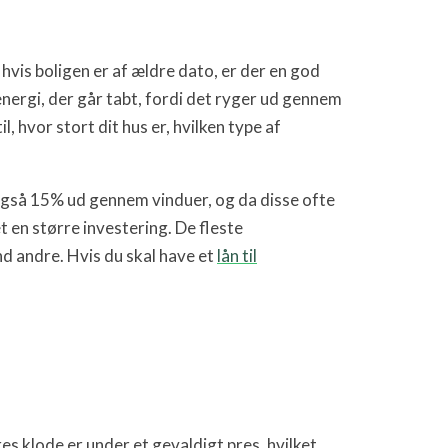
hvis boligen er af ældre dato, er der en god
nergi, der går tabt, fordi det ryger ud gennem
hvor stort dit hus er, hvilken type af
også 15% ud gennem vinduer, og da disse ofte
t en større investering. De fleste
d andre. Hvis du skal have et
lån til
es klode er under et gevaldigt pres, hvilket