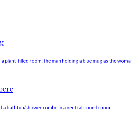
ng
øbere