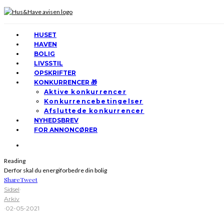
HUSET
HAVEN
BOLIG
LIVSSTIL
OPSKRIFTER
KONKURRENCER 🎁
Aktive konkurrencer
Konkurrencebetingelser
Afsluttede konkurrencer
NYHEDSBREV
FOR ANNONCØRER
Reading
Derfor skal du energiforbedre din bolig
Share
Tweet
Sidsel
·
Arkiv
·
02-05-2021