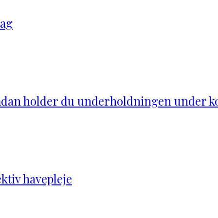
tag
ådan holder du underholdningen under k
ektiv havepleje