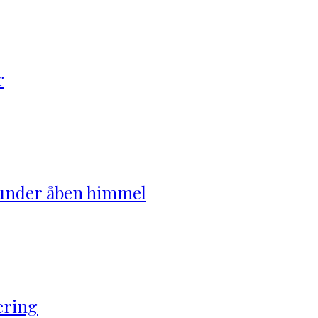
r
 under åben himmel
ering