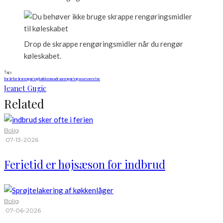
Drop de skrappe rengøringsmidler når du rengør
køleskabet.
Tags
forår
forårsrengøring
køkken
madras
rengøring
soveværelse
Jeanet Gugic
Related
Bolig
·
07-13-2026
Ferietid er højsæson for indbrud
Bolig
·
07-06-2026