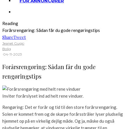
FOR ANNONCØRER
Reading
Forårsrengøring: Sådan får du gode rengøringstips
Share
Tweet
Jeanet Gugic
·
Bolig
·
04-11-2023
Forårsrengøring: Sådan får du gode
rengøringstips
Inviter forårslyset ind ad helt rene vinduer.
Rengøring: Det er forår og tid til den store forårsrengøring.
Solen er kommet frem og de skarpe forårsstråler lyser pludselig
hjemmet op på en virkelig dejlig måde. Og ja, måske du også
pludselig bemærker, at vinduerne virkelig trænger til en