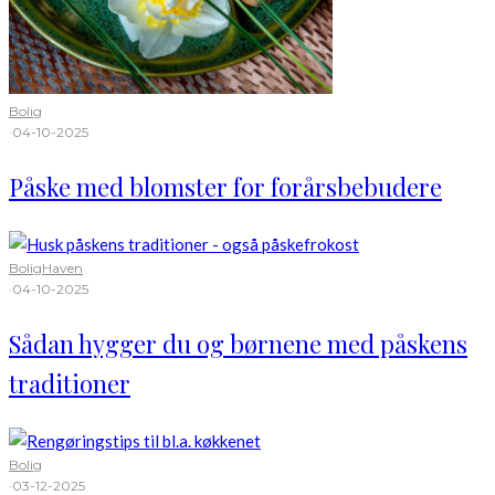
Bolig
·
04-10-2025
Påske med blomster for forårsbebudere
Bolig
Haven
·
04-10-2025
Sådan hygger du og børnene med påskens
traditioner
Bolig
·
03-12-2025