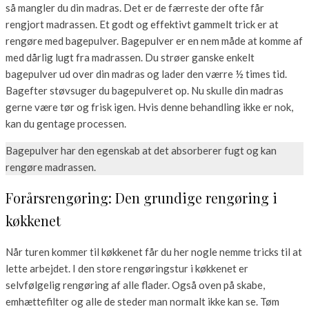
så mangler du din madras. Det er de færreste der ofte får
rengjort madrassen. Et godt og effektivt gammelt trick er at
rengøre med bagepulver. Bagepulver er en nem måde at komme af
med dårlig lugt fra madrassen. Du strøer ganske enkelt
bagepulver ud over din madras og lader den værre ½ times tid.
Bagefter støvsuger du bagepulveret op. Nu skulle din madras
gerne være tør og frisk igen. Hvis denne behandling ikke er nok,
kan du gentage processen.
Bagepulver har den egenskab at det absorberer fugt og kan
rengøre madrassen.
Forårsrengøring: Den grundige rengøring i
køkkenet
Når turen kommer til køkkenet får du her nogle nemme tricks til at
lette arbejdet. I den store rengøringstur i køkkenet er
selvfølgelig rengøring af alle flader. Også oven på skabe,
emhættefilter og alle de steder man normalt ikke kan se. Tøm