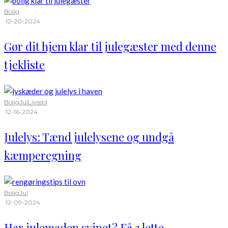
Bolig
·
12-20-2024
Gør dit hjem klar til julegæster med denne
tjekliste
Bolig
Jul
Livsstil
·
12-16-2024
Julelys: Tænd julelysene og undgå
kæmperegning
Bolig
Jul
·
12-09-2024
Har julemaden svinet? Få 3 lette