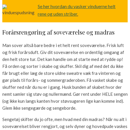
Se her hvordan du vasker vinduerne helt
rene og uden striber
.
Forårsrengøring af soveværelse og madras
Man sover altså bare bedre i et helt rent soveværelse. Frisk luft
og frisk forårsduft. Giv dit soveværelse en ordentlig omgang af
den helt store tur. Det kan handle om at starte med at rydde op!
Få orden og sorter i skabe og skuffer. Skil dig af med det du ikke
får brugt eller læg de store uldne sweatre væk fra vinteren og
gør plads til forårs- og sommergraderoben. Få vasket skabe og
skuffer ned når du nu er i gang. Husk bunden af skabet hvor der
nemt samler sig støv og nullermænd. Gør rent under HELE sengen
(og ikke kun langs kanten hvor støvsugeren lige kan komme ind).
Glem ikke sengegærde og sengeborde.
Sengetøj skifter du jo ofte, men hvad med din madras? Når nu alt i
soveværelset bliver rengjort, og selv dyner og hovedpude vaskes