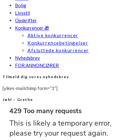
Bolig
Livsstil
Opskrifter
Konkurrencer 🎁
Aktive konkurrencer
Konkurrencebetingelser
Afsluttede konkurrencer
Nyhedsbrev
FOR ANNONCØRER
Tilmeld dig vores nyhedsbrev
[yikes-mailchimp form=”1″]
Jøhl – Grethe