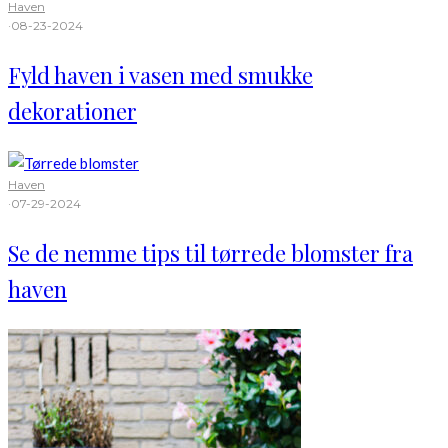
Haven
·
08-23-2024
Fyld haven i vasen med smukke
dekorationer
Haven
·
07-29-2024
Se de nemme tips til tørrede blomster fra
haven