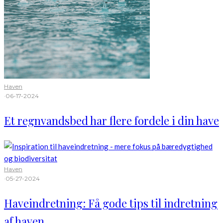
Haven
·
06-17-2024
Et regnvandsbed har flere fordele i din have
Haven
·
05-27-2024
Haveindretning: Få gode tips til indretning
af haven