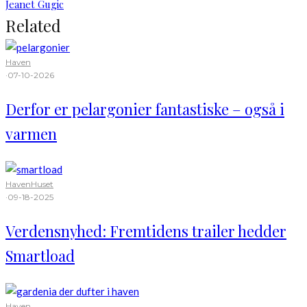
Jeanet Gugic
Related
Haven
·
07-10-2026
Derfor er pelargonier fantastiske – også i
varmen
Haven
Huset
·
09-18-2025
Verdensnyhed: Fremtidens trailer hedder
Smartload
Haven