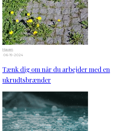
Haven
·
06-19-2024
Tænk dig om når du arbejder med en
ukrudtsbrænder