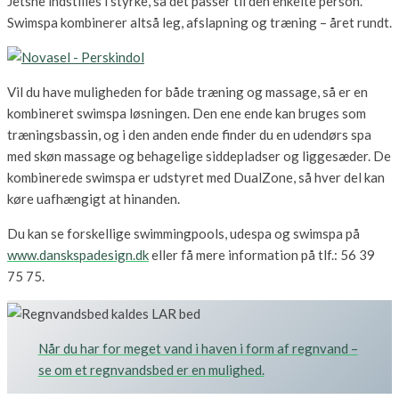
Jetsne indstilles i styrke, så det passer til den enkelte person.
Swimspa kombinerer altså leg, afslapning og træning – året rundt.
Vil du have muligheden for både træning og massage, så er en
kombineret swimspa løsningen. Den ene ende kan bruges som
træningsbassin, og i den anden ende finder du en udendørs spa
med skøn massage og behagelige siddepladser og liggesæder. De
kombinerede swimspa er udstyret med DualZone, så hver del kan
køre uafhængigt at hinanden.
Du kan se forskellige swimmingpools, udespa og swimspa på
www.danskspadesign.dk
eller få mere information på tlf.: 56 39
75 75.
Når du har for meget vand i haven i form af regnvand –
se om et regnvandsbed er en mulighed.