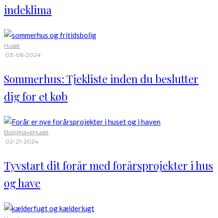
indeklima
Huset
·
03-06-2024
Sommerhus: Tjekliste inden du beslutter
dig for et køb
Bolig
Have
Huset
·
02-21-2024
Tyvstart dit forår med forårsprojekter i hus
og have