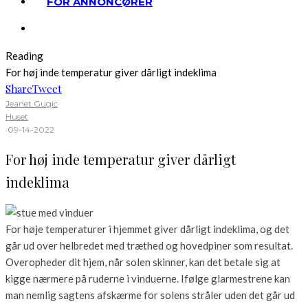
FOR ANNONCØRER
Reading
For høj inde temperatur giver dårligt indeklima
Share
Tweet
Jeanet Gugic
·
Huset
·
09-14-2022
For høj inde temperatur giver dårligt
indeklima
For høje temperaturer i hjemmet giver dårligt indeklima, og det
går ud over helbredet med træthed og hovedpiner som resultat.
Overopheder dit hjem, når solen skinner, kan det betale sig at
kigge nærmere på ruderne i vinduerne. Ifølge glarmestrene kan
man nemlig sagtens afskærme for solens stråler uden det går ud