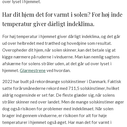
over lyset i hjemmet.
Har dit hjem det for varmt i solen? For høj inde
temperatur giver dårligt indeklima.
For høj temperatur i hjemmet giver dårligt indeklima, og det går
ud over helbredet med træthed og hovedpine som resultat.
Overopheder dit hjem, når solen skinner, kan det betale sig at
kigge nærmere på ruderne i vinduerne. Man kan nemlig sagtens
afskærme for solens stråler uden, at det går ud over lyset i
hjemmet.
Glarmestrene
ved hvordan.
2022 har budt på rekordmange solskinstimer i Danmark. Faktisk
satte forårsmånederne rekord med 711,5 solskinstimer, hvilket
aldrig nogensinde er set før. De fleste glæder sig, når solens
stråler skinner ned over landet. Men de mange solskinstimer øger
dog også risikoen for problemer med indeklimaet. Når solen
brager ind gennem vinduerne, er risikoen for alt for høje
temperaturer i hjemmet også øget. Har man det for varmt i