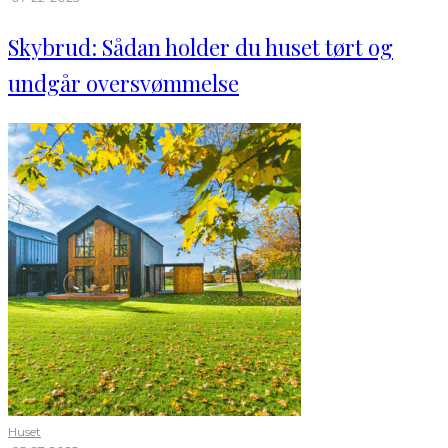
Skybrud: Sådan holder du huset tørt og
undgår oversvømmelse
Huset