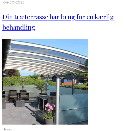
·
04-30-2025
Din træterrasse har brug for en kærlig
behandling
Huset