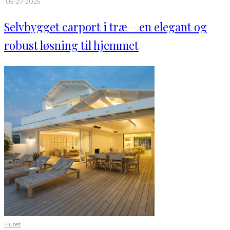
·
05-27-2025
Selvbygget carport i træ – en elegant og
robust løsning til hjemmet
Huset