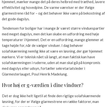
hjemmet, mærker mange det på deres helbred med træthed, lavere
effektivitet og hovedpine. De varme værelser er der ifølge
glarmestrene råd for – og det behøver ikke være på bekostning af
det gode dagslys.
Tendensen for boliger har i mange år været større vinduespartier
med meget dagslys, men det kan skabe en udfordring med høje
temperaturer i hjemmet. Det er en udfordring, mange glemmer at
tage højde for, når de vælger vinduer. I dag behøver
solafskærmning nemlig ikke at være en løsning, der gør hjemmet
mørkere. Vi er teknisk nået så langt, at man faktisk kan have
solafskærmningen i ruderne, uden at man skal gå på kompromis
med dagslys eller udsyn, fortæller sekretariatsleder i
Glarmesterlauget, Poul Henrik Madelung.
Hvor høj er g-værdien i dine vinduer?
Det er dog ikke helt ligetil at finde den rigtige solafskærmende
løsning, for der er ifølge glarmestrene en række faktorer, man