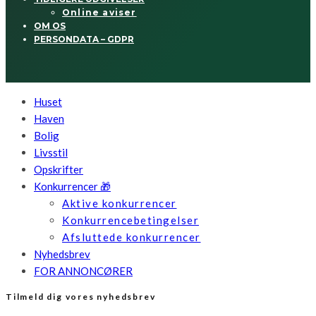
Online aviser
OM OS
PERSONDATA – GDPR
Huset
Haven
Bolig
Livsstil
Opskrifter
Konkurrencer 🎁
Aktive konkurrencer
Konkurrencebetingelser
Afsluttede konkurrencer
Nyhedsbrev
FOR ANNONCØRER
Tilmeld dig vores nyhedsbrev