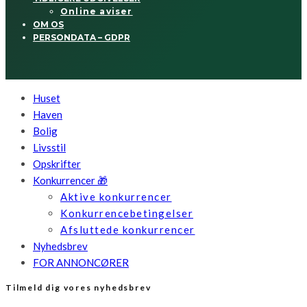
Online aviser
OM OS
PERSONDATA – GDPR
Huset
Haven
Bolig
Livsstil
Opskrifter
Konkurrencer 🎁
Aktive konkurrencer
Konkurrencebetingelser
Afsluttede konkurrencer
Nyhedsbrev
FOR ANNONCØRER
Tilmeld dig vores nyhedsbrev