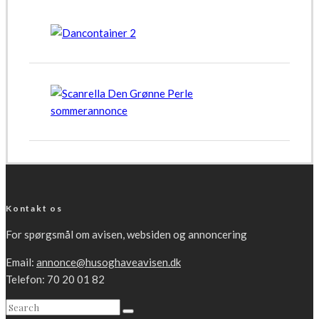
Kontakt os
For spørgsmål om avisen, websiden og annoncering
Email:
annonce@husoghaveavisen.dk
Telefon: 70 20 01 82