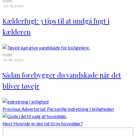
Huset
·
02-15-2024
Kælderfugt: 3 tips til at undgå fugt i
kælderen
Huset
·
01-18-2024
Sådan forebygger du vandskade når det
bliver tøvejr
Previous
Advertorial: Personlig indretning i lejligheden
Next
Hvornår er det tid til ny hoveddør?