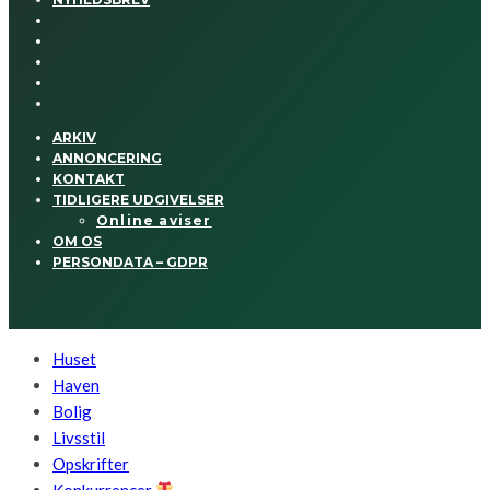
ARKIV
ANNONCERING
KONTAKT
TIDLIGERE UDGIVELSER
Online aviser
OM OS
PERSONDATA – GDPR
Huset
Haven
Bolig
Livsstil
Opskrifter
Konkurrencer