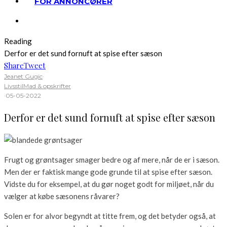
FOR ANNONCØRER
Reading
Derfor er det sund fornuft at spise efter sæson
Share
Tweet
Jeanet Gugic
·
Livsstil
Mad & opskrifter
·
05-05-2022
Derfor er det sund fornuft at spise efter sæson
Frugt og grøntsager smager bedre og af mere, når de er i sæson.
Men der er faktisk mange gode grunde til at spise efter sæson.
Vidste du for eksempel, at du gør noget godt for miljøet, når du
vælger at købe sæsonens råvarer?
Solen er for alvor begyndt at titte frem, og det betyder også, at