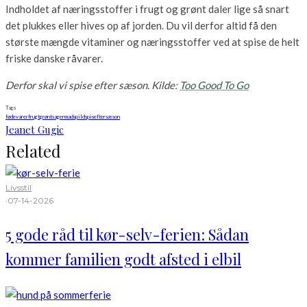
Indholdet af næringsstoffer i frugt og grønt daler lige så snart
det plukkes eller hives op af jorden. Du vil derfor altid få den
største mængde vitaminer og næringsstoffer ved at spise de helt
friske danske råvarer.
Derfor skal vi spise efter sæson. Kilde:
Too Good To Go
Tags
fødevarer
frugt
grøntsager
madspild
spiseftersæson
Jeanet Gugic
Related
Livsstil
·
07-14-2026
5 gode råd til kør-selv-ferien: Sådan
kommer familien godt afsted i elbil