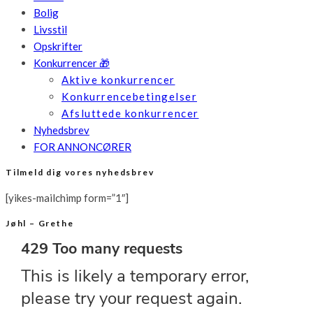
Bolig
Livsstil
Opskrifter
Konkurrencer 🎁
Aktive konkurrencer
Konkurrencebetingelser
Afsluttede konkurrencer
Nyhedsbrev
FOR ANNONCØRER
Tilmeld dig vores nyhedsbrev
[yikes-mailchimp form=”1″]
Jøhl – Grethe