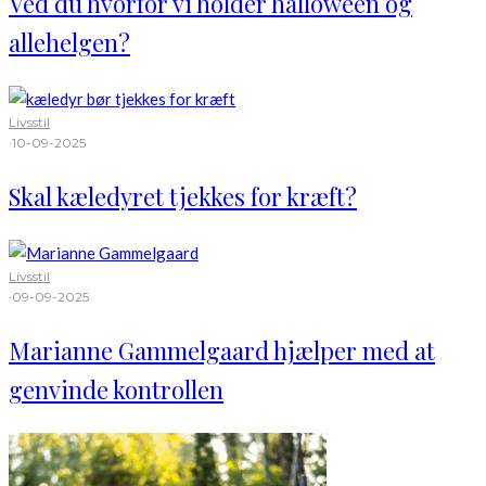
Ved du hvorfor vi holder halloween og
allehelgen?
Livsstil
·
10-09-2025
Skal kæledyret tjekkes for kræft?
Livsstil
·
09-09-2025
Marianne Gammelgaard hjælper med at
genvinde kontrollen