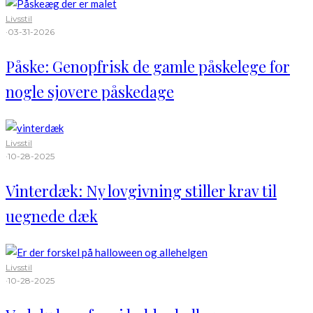
Livsstil
·
03-31-2026
Påske: Genopfrisk de gamle påskelege for
nogle sjovere påskedage
Livsstil
·
10-28-2025
Vinterdæk: Ny lovgivning stiller krav til
uegnede dæk
Livsstil
·
10-28-2025