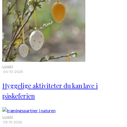
Livsstil
·
04-10-2025
Hyggelige aktiviteter du kan lave i
påskeferien
Livsstil
·
03-31-2025