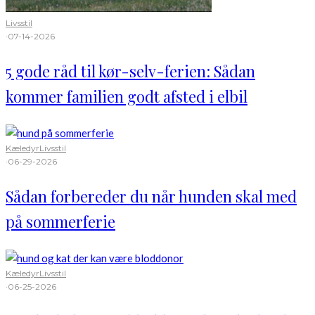
Livsstil
·
07-14-2026
5 gode råd til kør-selv-ferien: Sådan
kommer familien godt afsted i elbil
Kæledyr
Livsstil
·
06-29-2026
Sådan forbereder du når hunden skal med
på sommerferie
Kæledyr
Livsstil
·
06-25-2026