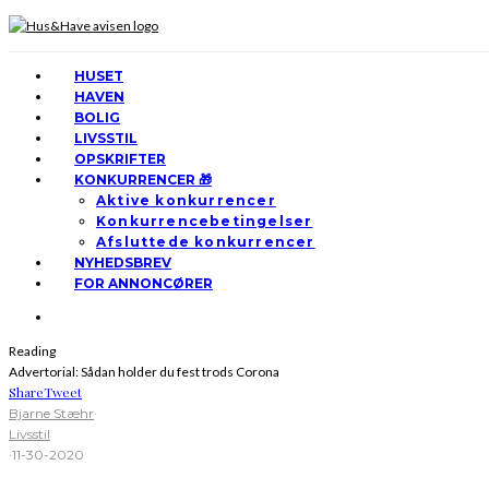
HUSET
HAVEN
BOLIG
LIVSSTIL
OPSKRIFTER
KONKURRENCER 🎁
Aktive konkurrencer
Konkurrencebetingelser
Afsluttede konkurrencer
NYHEDSBREV
FOR ANNONCØRER
Reading
Advertorial: Sådan holder du fest trods Corona
Share
Tweet
Bjarne Stæhr
·
Livsstil
·
11-30-2020