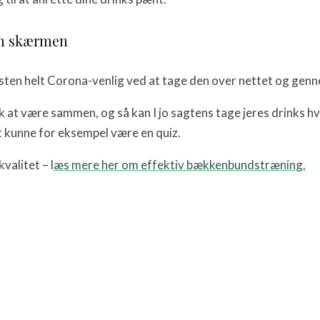
em skærmen
festen helt Corona-venlig ved at tage den over nettet og ge
 være sammen, og så kan I jo sagtens tage jeres drinks hver f
t kunne for eksempel være en quiz.
alitet – l
æs mere her om effektiv bækkenbundstræning.