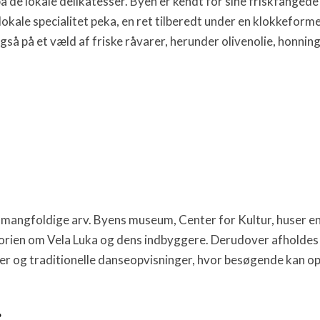
på de lokale delikatesser. Byen er kendt for sine friskfanged
ale specialitet peka, en ret tilberedt under en klokkeformet
så på et væld af friske råvarer, herunder olivenolie, honni
yens mangfoldige arv. Byens museum, Center for Kultur, huser
orien om Vela Luka og dens indbyggere. Derudover afholdes 
er og traditionelle danseopvisninger, hvor besøgende kan opl
g