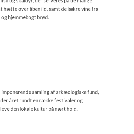
e fisk og skaldyr, der serveres på de mange
 hætte over åben ild, samt de lækre vine fra
ng og hjemmebagt brød.
 en imponerende samling af arkæologiske fund,
der året rundt en række festivaler og
eve den lokale kultur på nært hold.