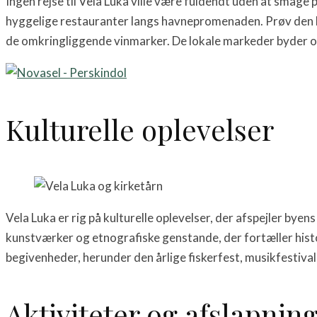
Ingen rejse til Vela Luka ville være fuldendt uden at smage 
hyggelige restauranter langs havnepromenaden. Prøv den lok
de omkringliggende vinmarker. De lokale markeder byder og
Kulturelle oplevelser
Vela Luka er rig på kulturelle oplevelser, der afspejler b
kunstværker og etnografiske genstande, der fortæller hist
begivenheder, herunder den årlige fiskerfest, musikfestival
Aktiviteter og afslapnin