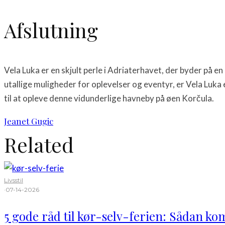
Afslutning
Vela Luka er en skjult perle i Adriaterhavet, der byder på e
utallige muligheder for oplevelser og eventyr, er Vela Luka 
til at opleve denne vidunderlige havneby på øen Korčula.
Jeanet Gugic
Related
Livsstil
·
07-14-2026
5 gode råd til kør-selv-ferien: Sådan kom