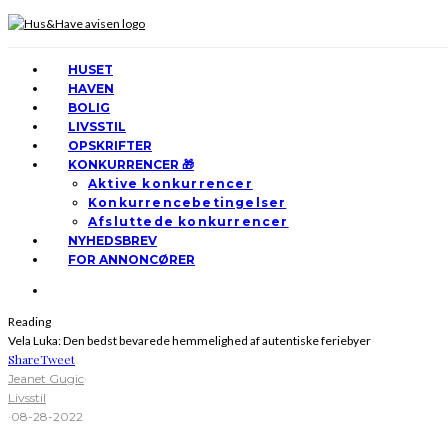
HUSET
HAVEN
BOLIG
LIVSSTIL
OPSKRIFTER
KONKURRENCER 🎁
Aktive konkurrencer
Konkurrencebetingelser
Afsluttede konkurrencer
NYHEDSBREV
FOR ANNONCØRER
Reading
Vela Luka: Den bedst bevarede hemmelighed af autentiske feriebyer
Share
Tweet
Jeanet Gugic
·
Livsstil
·
08-28-2022