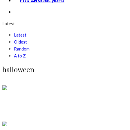
FOR ANNONCØRER
Latest
Latest
Oldest
Random
A to Z
halloween
Bolig
Livsstil
Vil du have flotte græskar-lanterner?
LÆS MERE
Afsluttede konkurrencer