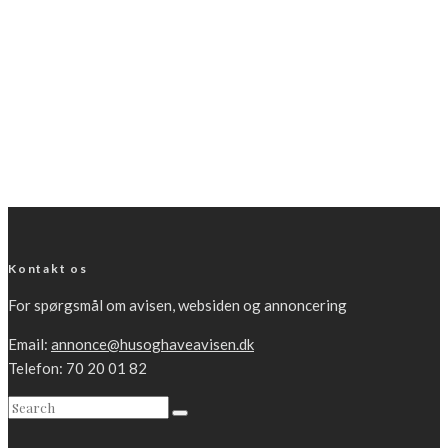
Kontakt os
For spørgsmål om avisen, websiden og annoncering
Email:
annonce@husoghaveavisen.dk
Telefon: 70 20 01 82