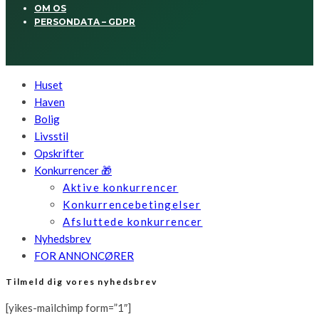
OM OS
PERSONDATA – GDPR
Huset
Haven
Bolig
Livsstil
Opskrifter
Konkurrencer 🎁
Aktive konkurrencer
Konkurrencebetingelser
Afsluttede konkurrencer
Nyhedsbrev
FOR ANNONCØRER
Tilmeld dig vores nyhedsbrev
[yikes-mailchimp form=”1″]