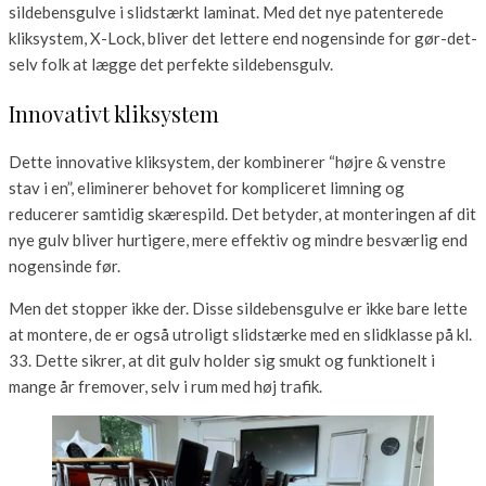
sildebensgulve i slidstærkt laminat. Med det nye patenterede
kliksystem, X-Lock, bliver det lettere end nogensinde for gør-det-
selv folk at lægge det perfekte sildebensgulv.
Innovativt kliksystem
Dette innovative kliksystem, der kombinerer “højre & venstre
stav i en”, eliminerer behovet for kompliceret limning og
reducerer samtidig skærespild. Det betyder, at monteringen af dit
nye gulv bliver hurtigere, mere effektiv og mindre besværlig end
nogensinde før.
Men det stopper ikke der. Disse sildebensgulve er ikke bare lette
at montere, de er også utroligt slidstærke med en slidklasse på kl.
33. Dette sikrer, at dit gulv holder sig smukt og funktionelt i
mange år fremover, selv i rum med høj trafik.