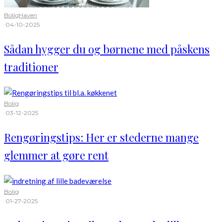
Bolig
Haven
·
04-10-2025
Sådan hygger du og børnene med påskens
traditioner
Bolig
·
03-12-2025
Rengøringstips: Her er stederne mange
glemmer at gøre rent
Bolig
·
01-27-2025