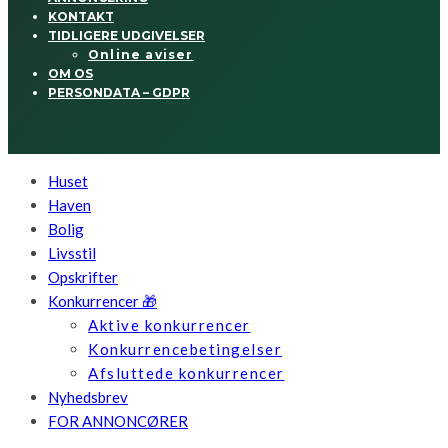
KONTAKT
TIDLIGERE UDGIVELSER
Online aviser
OM OS
PERSONDATA – GDPR
Huset
Haven
Bolig
Livsstil
Opskrifter
Konkurrencer 🎁
Aktive konkurrencer
Konkurrencebetingelser
Afsluttede konkurrencer
Nyhedsbrev
FOR ANNONCØRER