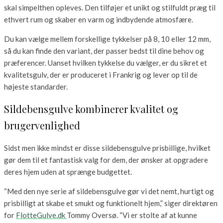
skal simpelthen opleves. Den tilføjer et unikt og stilfuldt præg til
ethvert rum og skaber en varm og indbydende atmosfære.
Du kan vælge mellem forskellige tykkelser på 8, 10 eller 12 mm,
så du kan finde den variant, der passer bedst til dine behov og
præferencer. Uanset hvilken tykkelse du vælger, er du sikret et
kvalitetsgulv, der er produceret i Frankrig og lever op til de
højeste standarder.
Sildebensgulve kombinerer kvalitet og
brugervenlighed
Sidst men ikke mindst er disse sildebensgulve prisbillige, hvilket
gør dem til et fantastisk valg for dem, der ønsker at opgradere
deres hjem uden at sprænge budgettet.
“Med den nye serie af sildebensgulve gør vi det nemt, hurtigt og
prisbilligt at skabe et smukt og funktionelt hjem,” siger direktøren
for
FlotteGulve.dk
Tommy Oversø. “Vi er stolte af at kunne