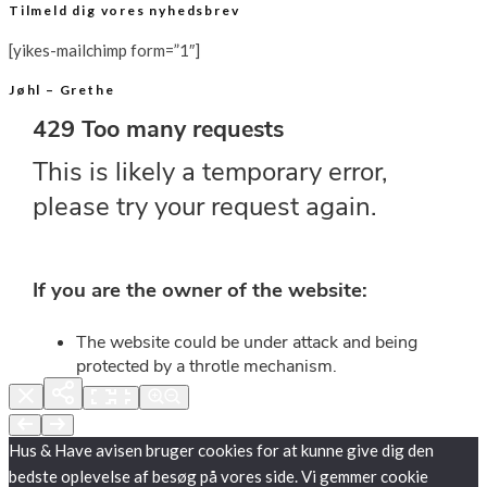
Tilmeld dig vores nyhedsbrev
[yikes-mailchimp form=”1″]
Jøhl – Grethe
Hus & Have avisen bruger cookies for at kunne give dig den
bedste oplevelse af besøg på vores side. Vi gemmer cookie