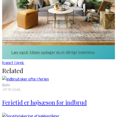
Læs også: Sådan opdager du et dårligt indeklima.
Jeanet Gugic
Related
Bolig
·
07-13-2026
Ferietid er højsæson for indbrud