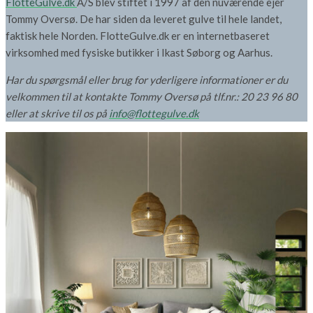
FlotteGulve.dk
A/S blev stiftet i 1997 af den nuværende ejer
Tommy Oversø. De har siden da leveret gulve til hele landet,
faktisk hele Norden. FlotteGulve.dk er en internetbaseret
virksomhed med fysiske butikker i Ikast Søborg og Aarhus.
Har du spørgsmål eller brug for yderligere informationer er du
velkommen til at kontakte Tommy Oversø på tlf.nr.: 20 23 96 80
eller at skrive til os på
info@flottegulve.dk