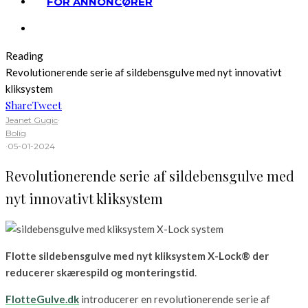
FOR ANNONCØRER
Reading
Revolutionerende serie af sildebensgulve med nyt innovativt
kliksystem
Share
Tweet
Jeanet Gugic
·
Bolig
·
05-01-2024
Revolutionerende serie af sildebensgulve med
nyt innovativt kliksystem
Flotte sildebensgulve med nyt kliksystem X-Lock®️ der
reducerer skærespild og monteringstid
.
FlotteGulve.dk
introducerer en revolutionerende serie af