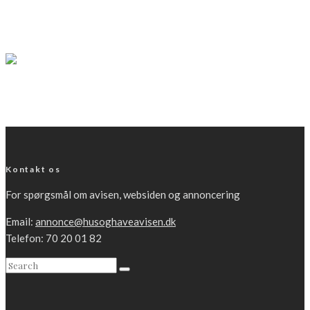
Sådan forbereder du dig på voldsomt stormvejr
LÆS MERE
Huset
Fritidshuse er særligt udsatte for frostskader
LÆS MERE
Kontakt os
For spørgsmål om avisen, websiden og annoncering
Email:
annonce@husoghaveavisen.dk
Telefon: 70 20 01 82