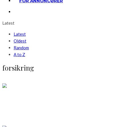
FOR ANNONCØRER
Latest
Latest
Oldest
Random
A to Z
forsikring
Livsstil
Der er flere gode grunde til at tænke forsikring
LÆS MERE
Huset