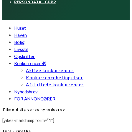
PERSONDATA – GDPR
Huset
Haven
Bolig
Livsstil
Opskrifter
Konkurrencer 🎁
Aktive konkurrencer
Konkurrencebetingelser
Afsluttede konkurrencer
Nyhedsbrev
FOR ANNONCØRER
Tilmeld dig vores nyhedsbrev
[yikes-mailchimp form=”1″]
Jøhl – Grethe